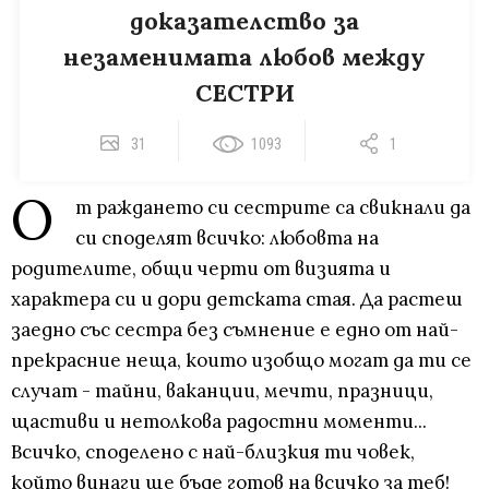
доказателство за
незаменимата любов между
СЕСТРИ
31
1093
1
О
т раждането си сестрите са свикнали да
си споделят всичко: любовта на
родителите, общи черти от визията и
характера си и дори детската стая. Да растеш
заедно със сестра без съмнение е едно от най-
прекрасние неща, които изобщо могат да ти се
случат - тайни, ваканции, мечти, празници,
щастиви и нетолкова радостни моменти...
Всичко, споделено с най-близкия ти човек,
който винаги ще бъде готов на всичко за теб!