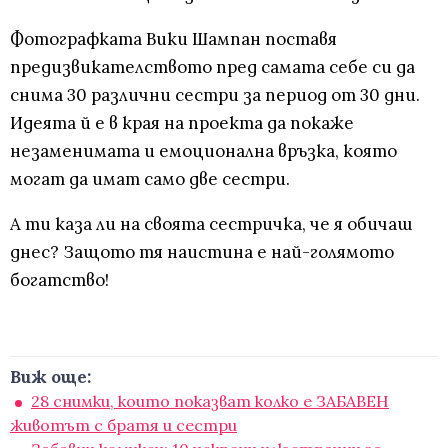
Фотографката Вики Шампан поставя
предизвикателството пред самата себе си да
снима 30 различни сестри за период от 30 дни.
Идеята й е в края на проекта да покаже
незаменимата и емоционална връзка, която
могат да имат само две сестри.
А ти каза ли на своята сестричка, че я обичаш
днес? Защото тя наистина е най-голямото
богатство!
Виж още:
28 снимки, които показват колко е ЗАБАВЕН
животът с братя и сестри