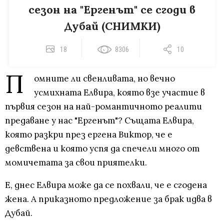
сезон на "Ергенът" се сгоди в
Дубай (СНИМКИ)
18
8306
10
П
омните ли свенливата, но вечно
усмихната Елвира, която взе участие в
първия сезон на най-романтичното реалити
предаване у нас "Ергенът"? Същата Елвира,
която разкри през ергена Виктор, че е
девствена и която успя да спечели много от
момичетата за свои приятелки.
Е, днес Елвира може да се похвали, че е сгодена
жена. А приказното предложение за брак идва в
Дубай.