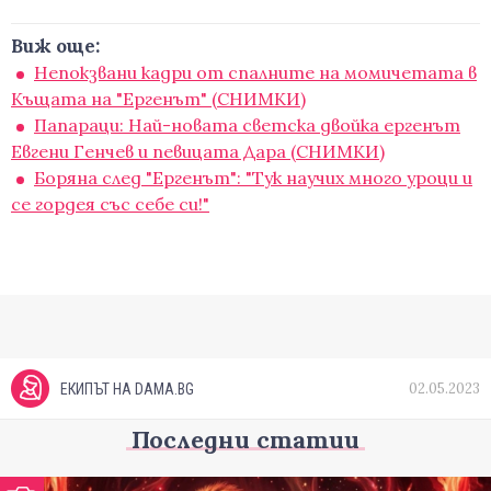
Виж още:
Непокзвани кадри от спалните на момичетата в
Къщата на "Ергенът" (СНИМКИ)
Папараци: Най-новата светска двойка ергенът
Евгени Генчев и певицата Дара (СНИМКИ)
Боряна след "Ергенът": "Тук научих много уроци и
се гордея със себе си!"
02.05.2023
ЕКИПЪТ НА DAMA.BG
Последни статии