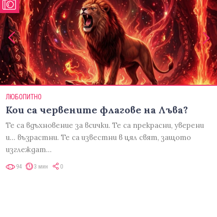
ЛЮБОПИТНО
Кои са червените флагове на Лъва?
Те са вдъхновение за всички. Те са прекрасни, уверени
и... възрастни. Те са известни в цял свят, защото
изглеждат…
94
3 мин
0