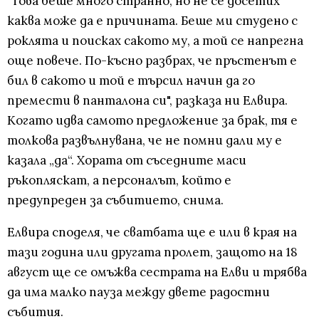
"Това беше много странно, но не се досетих
каква може да е причината. Беше ми студено с
роклята и поисках сакото му, а той се напрегна
още повече. По-късно разбрах, че пръстенът е
бил в сакото и той е търсил начин да го
премести в панталона си", разказа ни Елвира.
Когато идва самото предложение за брак, тя е
толкова развълнувана, че не помни дали му е
казала „да“. Хората от съседните маси
ръкопляскат, а персоналът, който е
предупреден за събитието, снима.
Елвира споделя, че сватбата ще е или в края на
тази година или другата пролет, защото на 18
август ще се омъжва сестрата на Елви и трябва
да има малко пауза между двете радостни
събития.