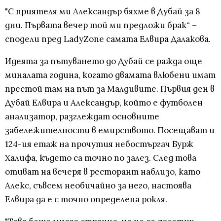
"С приятеля ми Александър бяхме в Дубай за 8
дни. Първата вечер той ми предложи брак“ –
сподели пред LadyZone самата Елвира Далакова.
Идеята за пътуването до Дубай се ражда още
миналата година, когато двамата влюбени имат
престой там на път за Малдивите. Първия ден в
Дубай Елвира и Александър, който е футболен
анализатор, разглеждат основните
забележителности в емирството. Посещават и
124-ия етаж на прочутия небостъргач Бурж
Халифа, където са точно по залез. След това
отиват на вечеря в ресторант наблизо, като
Алекс, съвсем необичайно за него, настоява
Елвира да е с точно определена рокля.