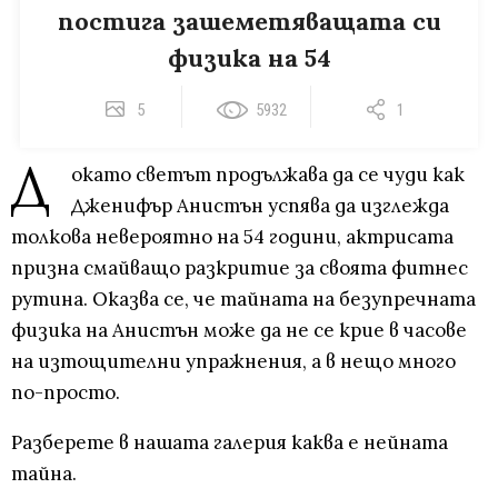
постига зашеметяващата си
физика на 54
5
5932
1
Д
окато светът продължава да се чуди как
Дженифър Анистън успява да изглежда
толкова невероятно на 54 години, актрисата
призна смайващо разкритие за своята фитнес
рутина. Оказва се, че тайната на безупречната
физика на Анистън може да не се крие в часове
на изтощителни упражнения, а в нещо много
по-просто.
Разберете в нашата галерия каква е нейната
тайна.