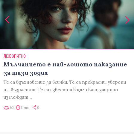
ЛЮБОПИТНО
Мълчанието е най-лошото наказание
за тази зодия
Те са вдъхновение за всички. Те са прекрасни, уверени
и... възрастни. Те са известни в цял свят, защото
изглеждат…
60
3 мин
0