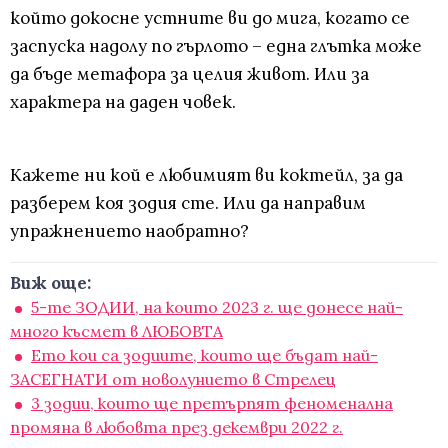
който докосне устните ви до мига, когато се
заспуска надолу по гърлото – една глътка може
да бъде метафора за целия живот. Или за
характера на даден човек.
Кажете ни кой е любимият ви коктейл, за да
разберем коя зодия сте. Или да направим
упражнението наобратно?
Виж още:
5-те ЗОДИИ, на които 2023 г. ще донесе най-
много късмет в ЛЮБОВТА
Ето кои са зодиите, които ще бъдат най-
ЗАСЕГНАТИ от новолунието в Стрелец
3 зодии, които ще претърпят феноменална
промяна в любовта през декември 2022 г.