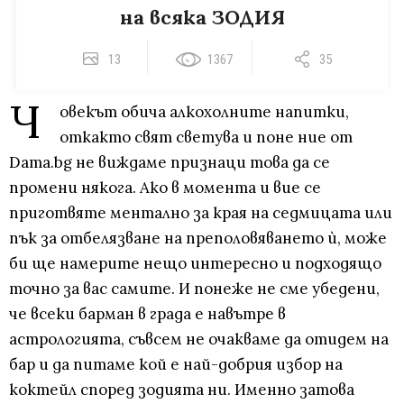
на всяка ЗОДИЯ
13
1367
35
Ч
овекът обича алкохолните напитки,
откакто свят светува и поне ние от
Dama.bg не виждаме признаци това да се
промени някога. Ако в момента и вие се
приготвяте ментално за края на седмицата или
пък за отбелязване на преполовяването ѝ, може
би ще намерите нещо интересно и подходящо
точно за вас самите. И понеже не сме убедени,
че всеки барман в града е навътре в
астрологията, съвсем не очакваме да отидем на
бар и да питаме кой е най-добрия избор на
коктейл според зодията ни. Именно затова