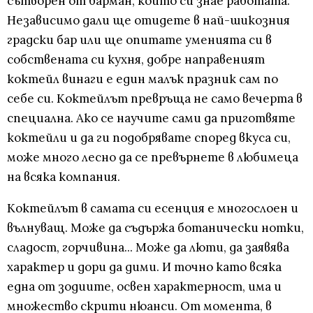
сътворен от барман, който си знае работата.
Независимо дали ще отидете в най-шикозния
градски бар или ще опитате уменията си в
собствената си кухня, добре направеният
коктейл винаги е един малък празник сам по
себе си. Коктейлът превръща не само вечерта в
специална. Ако се научите сами да приготвяте
коктейли и да ги подобрявате според вкуса си,
може много лесно да се превърнете в любимеца
на всяка компания.
Коктейлът в самата си есенция е многослоен и
вълнуващ. Може да съдържа ботанически нотки,
сладост, горчивина... Може да люти, да заявява
характер и дори да дими. И точно като всяка
една от зодиите, освен характерност, има и
множество скрити нюанси. От момента, в