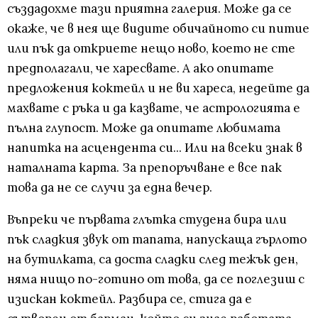
създадохме тази приятна галерия. Може да се
окаже, че в нея ще видите обичайното си питие
или пък да откриете нещо ново, което не сте
предполагали, че харесвате. А ако опитате
предложения коктейл и не ви хареса, недейте да
махвате с ръка и да казвате, че астрологията е
пълна глупост. Може да опитате любимата
напитка на асцендента си... Или на всеки знак в
наталната карта. За препоръчване е все пак
това да не се случи за една вечер.
Въпреки че първата глътка студена бира или
пък сладкия звук от тапата, напускаща гърлото
на бутилката, са доста сладки след тежък ден,
няма нищо по-готино от това, да се поглезиш с
изискан коктейл. Разбира се, стига да е