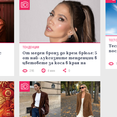
ТЕСТ
Тес
ТЕНДЕНЦИИ
пос
с
От меден бронз до крем брюле: 5
от най-луксозните тенденции в
цветовете за коса в края на
лятото
295
4 мин
0