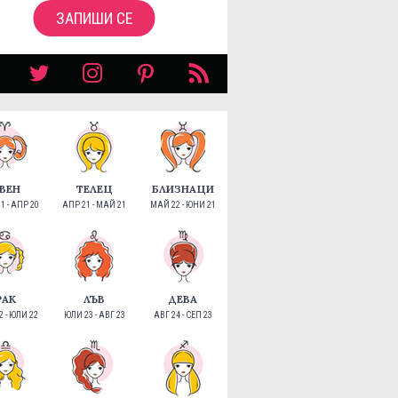
ЗАПИШИ СЕ
ВЕН
ТЕЛЕЦ
БЛИЗНАЦИ
1 - АПР 20
АПР 21 - МАЙ 21
МАЙ 22 - ЮНИ 21
РАК
ЛЪВ
ДЕВА
 - ЮЛИ 22
ЮЛИ 23 - АВГ 23
АВГ 24 - СЕП 23