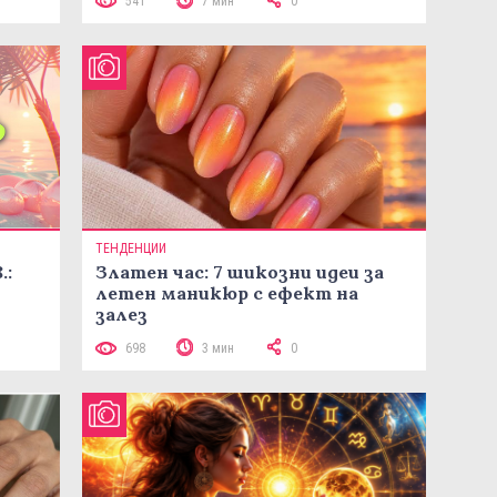
541
7 мин
0
ТЕНДЕНЦИИ
.:
Златен час: 7 шикозни идеи за
летен маникюр с ефект на
залез
698
3 мин
0