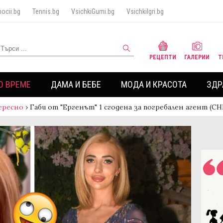
ocii.bg
Tennis.bg
VsichkiGumi.bg
VsichkiIgri.bg
РЕЦЕПТИ
ГАЛЕРИИ
Т
О ВРЕМЕ
ДАМА И БЕБЕ
МОДА И КРАСОТА
ЗДР
ересно
›
Габи от "Ергенът" 1 сгодена за погребален агент (