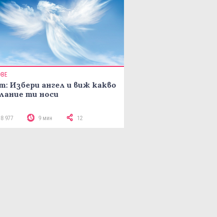
ОВЕ
т: Избери ангел и виж какво
лание ти носи
18 977
9 мин
12