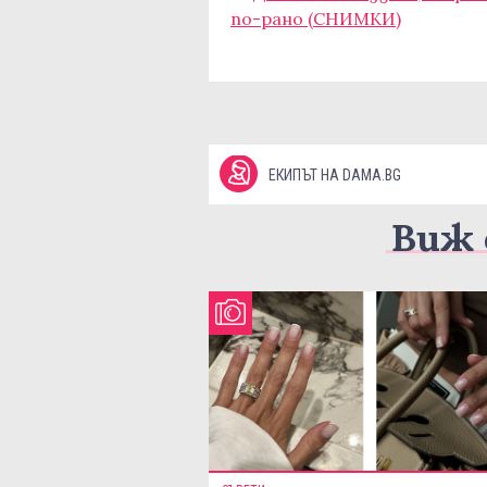
по-рано (СНИМКИ)
ЕКИПЪТ НА DAMA.BG
Виж 