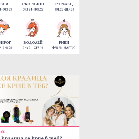
ЕЗНИ
СКОРПИОН
СТРЕЛЕЦ
 - ОКТ 23
ОКТ 24 - НОЕ 22
НОЕ 23 - ДЕК 21
ЗИРОГ
ВОДОЛЕЙ
РИБИ
 - ЯНУ 20
ЯНУ 21 - ФЕВ 19
ФЕВ 20 - МАРТ 20
ОВЕ
 кралица се крие в теб?