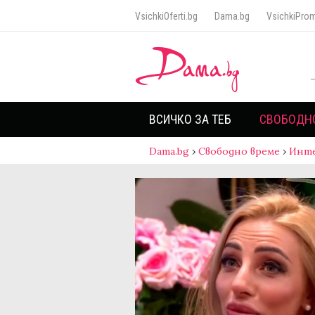
VsichkiOferti.bg
Dama.bg
VsichkiProm
ВСИЧКО ЗА ТЕБ
СВОБОДН
Dama.bg
›
Свободно време
›
Инт