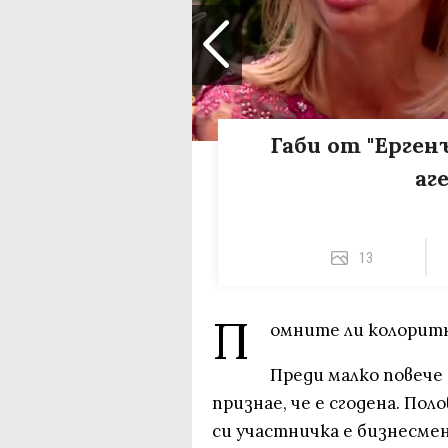
Габи от "Ергенъ
аг
13
П
омните ли колоритн
Преди малко повече
признае, че е сгодена. По
си участничка е бизнесмен