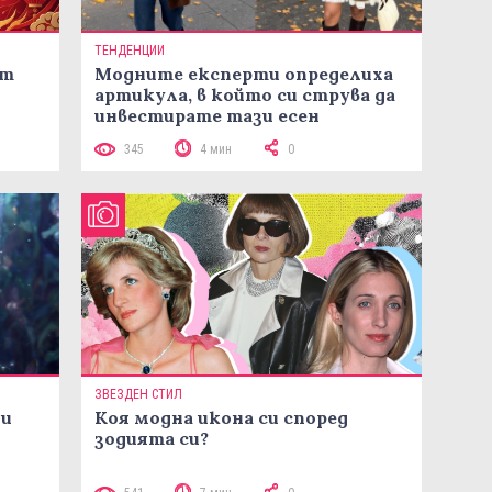
ТЕНДЕНЦИИ
ст
Модните експерти определиха
артикула, в който си струва да
инвестирате тази есен
345
4 мин
0
ЗВЕЗДЕН СТИЛ
ни
Коя модна икона си според
зодията си?