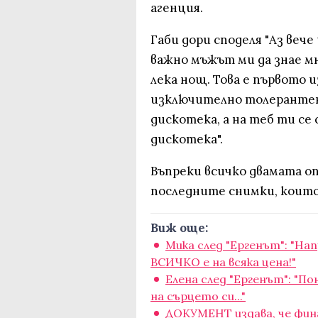
агенция.
Габи дори споделя "Аз вече
важно мъжът ми да знае мно
лека нощ. Това е първото и
изключително толерантен 
дискотека, а на теб ти се
дискотека".
Въпреки всичко двамата о
последните снимки, които 
Виж още:
Мика след "Ергенът": "На
ВСИЧКО е на всяка цена!"
Елена след "Ергенът": "Пон
на сърцето си..."
ДОКУМЕНТ издава, че фин