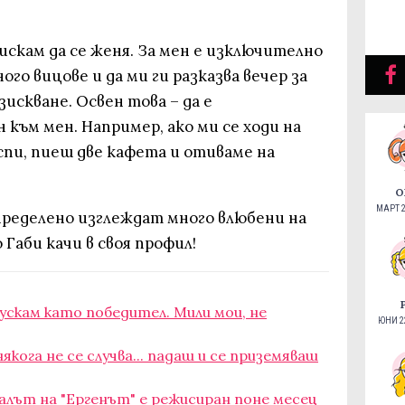
 искам да се женя. За мен е изключително
го вицове и да ми ги разказва вечер за
зискване. Освен това – да е
към мен. Например, ако ми се ходи на
 спи, пиеш две кафета и отиваме на
О
МАРТ 2
пределено изглеждат много влюбени на
Габи качи в своя профил!
пускам като победител. Мили мои, не
ЮНИ 22
якога не се случва... падаш и се приземяваш
алът на "Ергенът" е режисиран поне месец