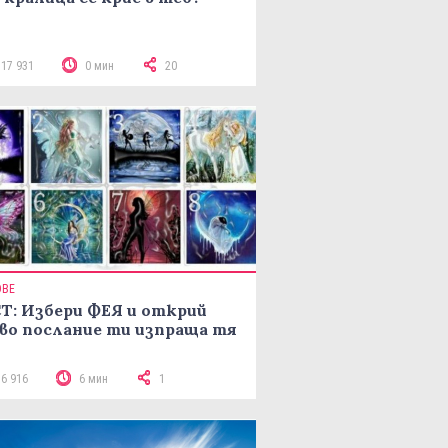
117 931
0 мин
20
ОВЕ
Т: Избери ФЕЯ и открий
во послание ти изпраща тя
16 916
6 мин
1