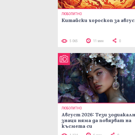
ЛЮБОПИТНО
Китайски хороскоп за авгу
5 065
11 мин
0
ЛЮБОПИТНО
Август 2026: Тези зодиакал
знаци няма да повярват на
късмета си