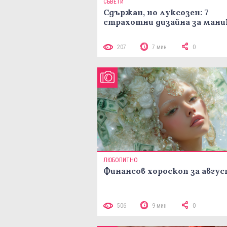
СЪВЕТИ
Сдържан, но луксозен: 7
страхотни дизайна за ман
207
7 мин
0
ЛЮБОПИТНО
Финансов хороскоп за авгу
506
9 мин
0