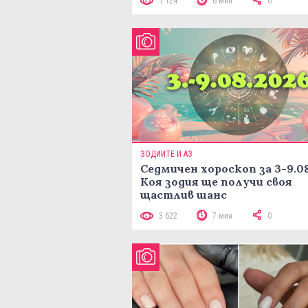
1 124
6 мин
0
ЗОДИИТЕ И АЗ
Седмичен хороскоп за 3-9.08
Коя зодия ще получи своя
щастлив шанс
3 622
7 мин
0