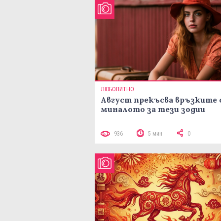
ЛЮБОПИТНО
Август прекъсва връзките 
миналото за тези зодии
936
5 мин
0