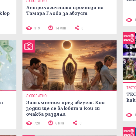
ЛЮБОПИТНО
Астрологичната прогноза на
икюр
Тамара Глоба за август
319
14 мин
0
ТЕСТ
ТЕС
ЛЮБОПИТНО
как
ст
Затъмнения през август: Кои
зодии ще се влюбят и кои ги
очаква раздяла
728
6 мин
0