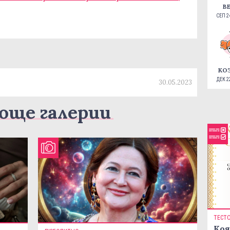
В
СЕП 24
КО
ДЕК 22
30.05.2023
още галерии
ТЕСТ
Коя