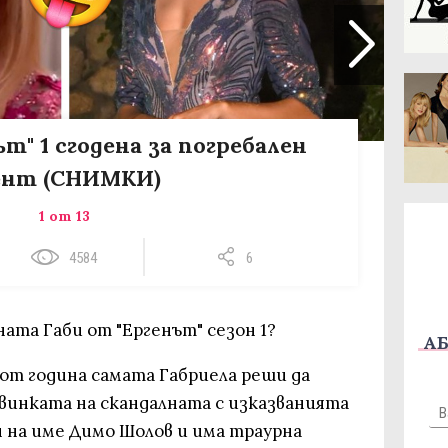
т" 1 сгодена за погребален
ент (СНИМКИ)
1 от 13
4584
6
ата Габи от "Ергенът" сезон 1?
АБ
 от година самата Габриела реши да
ловинката на скандалната с изказванията
 на име Димо Шолов и има траурна