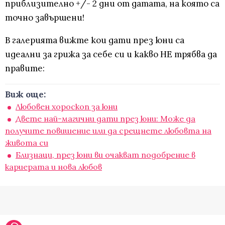
приблизително +/- 2 дни от датата, на която са
точно завършени!
В галерията вижте кои дати през юни са
идеални за грижа за себе си и какво НЕ трябва да
правите:
Виж още:
Любовен хороскоп за юни
Двете най-магични дати през юни: Може да
получите повишение или да срещнете любовта на
живота си
Близнаци, през юни ви очакват подобрение в
кариерата и нова любов