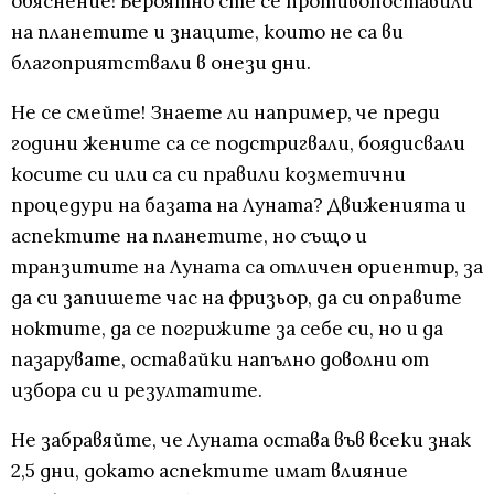
обяснение! Вероятно сте се противопоставили
на планетите и знаците, които не са ви
благоприятствали в онези дни.
Не се смейте! Знаете ли например, че преди
години жените са се подстригвали, боядисвали
косите си или са си правили козметични
процедури на базата на Луната? Движенията и
аспектите на планетите, но също и
транзитите на Луната са отличен ориентир, за
да си запишете час на фризьор, да си оправите
ноктите, да се погрижите за себе си, но и да
пазарувате, оставайки напълно доволни от
избора си и резултатите.
Не забравяйте, че Луната остава във всеки знак
2,5 дни, докато аспектите имат влияние