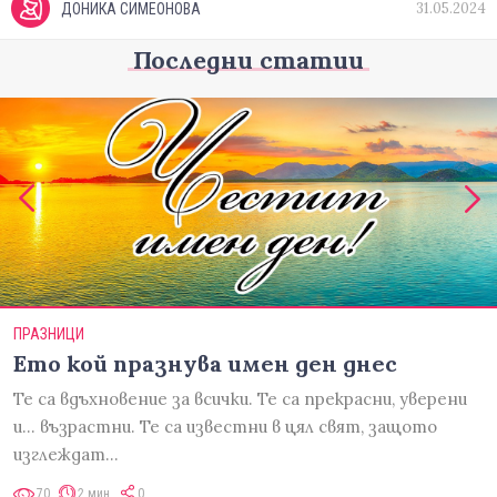
31.05.2024
ДОНИКА СИМЕОНОВА
Последни статии
ПРАЗНИЦИ
Ето кой празнува имен ден днес
Те са вдъхновение за всички. Те са прекрасни, уверени
и... възрастни. Те са известни в цял свят, защото
изглеждат…
70
2 мин
0