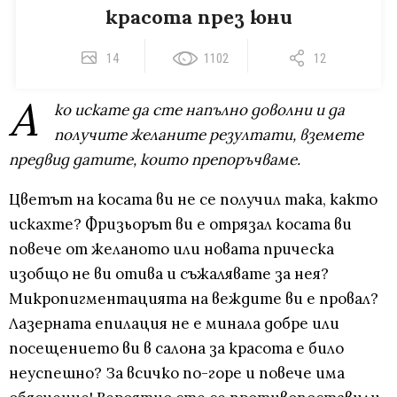
красота през юни
14
1102
12
А
ко искате да сте напълно доволни и да
получите желаните резултати, вземете
предвид датите, които препоръчваме.
Цветът на косата ви не се получил така, както
искахте? Фризьорът ви е отрязал косата ви
повече от желаното или новата прическа
изобщо не ви отива и съжалявате за нея?
Микропигментацията на веждите ви е провал?
Лазерната епилация не е минала добре или
посещението ви в салона за красота е било
неуспешно? За всичко по-горе и повече има