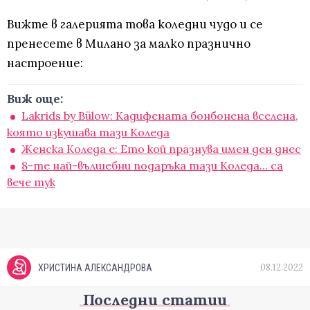
Вижте в галерията това коледни чудо и се
пренесете в Милано за малко празнично
настроение:
Виж още:
Lakrids by Bülow: Kадифената бонбонена вселена,
която изкушава тази Коледа
Женска Коледа е: Ето кой празнува имен ден днес
8-те най-вълшебни подаръка тази Коледа... са
вече тук
08.12.2022
ХРИСТИНА АЛЕКСАНДРОВА
Последни статии