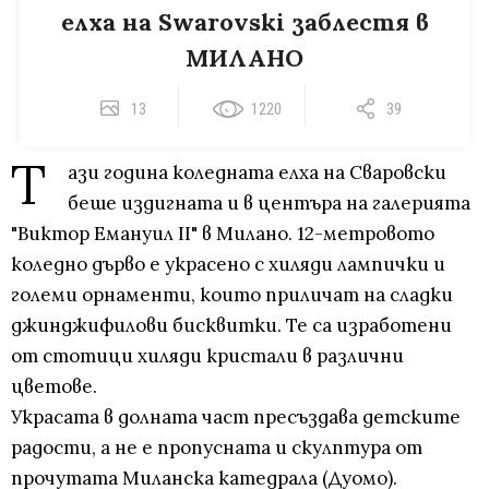
елха на Swarovski заблестя в
МИЛАНО
13
1220
39
Т
ази година коледната елха на Сваровски
беше издигната и в центъра на галерията
"Виктор Емануил II" в Милано. 12-метровото
коледно дърво е украсено с хиляди лампички и
големи орнаменти, които приличат на сладки
джинджифилови бисквитки. Те са изработени
от стотици хиляди кристали в различни
цветове.
Украсата в долната част пресъздава детските
радости, а не е пропусната и скулптура от
прочутата Миланска катедрала (Дуомо).