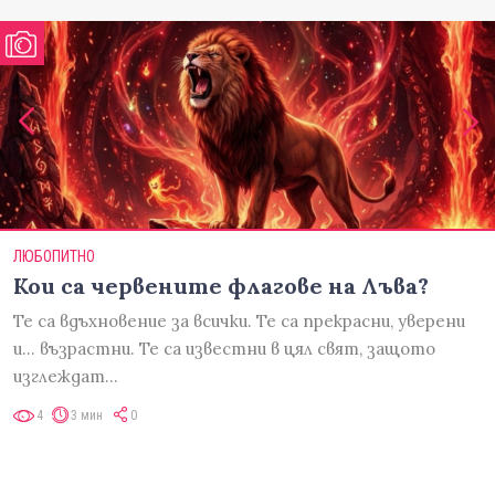
ЛЮБОПИТНО
Кои са червените флагове на Лъва?
Те са вдъхновение за всички. Те са прекрасни, уверени
и... възрастни. Те са известни в цял свят, защото
изглеждат…
4
3 мин
0