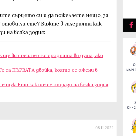
ите сърцето си и да пожелаете нещо, за
Готови ли сте? Вижте в галерията как
и на всяка зодия:
л ще ви срещне със сродната ви душа, ако
и
О
Те са ПЪРВАТА двойка, която се ожени в
МАРТ 2
е тук: Ето как ще се отрази на всяка зодия
ЮНИ 22
08.11.2022