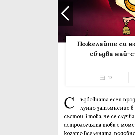
Пожелайте си н
сбъдва най-
13
С
ъдбовната есен прод
лунно затъмнение в
състои в това, че се случва
астрологията това е мом
когато Вселената, подобно