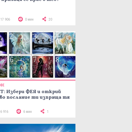
117 906
0 мин
20
ОВЕ
Т: Избери ФЕЯ и открий
во послание ти изпраща тя
16 916
6 мин
1