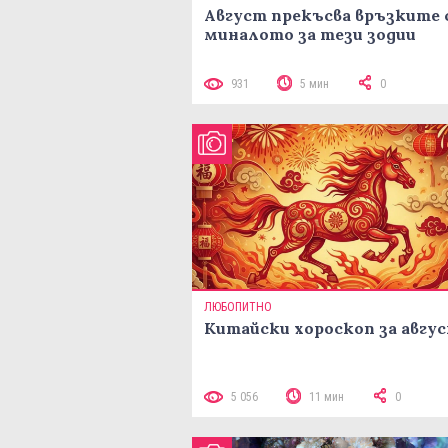
Август прекъсва връзките 
миналото за тези зодии
931
5 мин
0
ЛЮБОПИТНО
Китайски хороскоп за авгу
5 056
11 мин
0