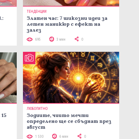
ТЕНДЕНЦИИ
.:
Златен час: 7 шикозни идеи за
летен маникюр с ефект на
залез
695
3 мин
0
ЛЮБОПИТНО
 15
Зодиите, чиито мечти
определено ще се сбъднат през
август
1 530
6 мин
0