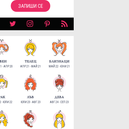
ЗАПИШИ СЕ
ВЕН
ТЕЛЕЦ
БЛИЗНАЦИ
1 - АПР 20
АПР 21 - МАЙ 21
МАЙ 22 - ЮНИ 21
РАК
ЛЪВ
ДЕВА
 - ЮЛИ 22
ЮЛИ 23 - АВГ 23
АВГ 24 - СЕП 23