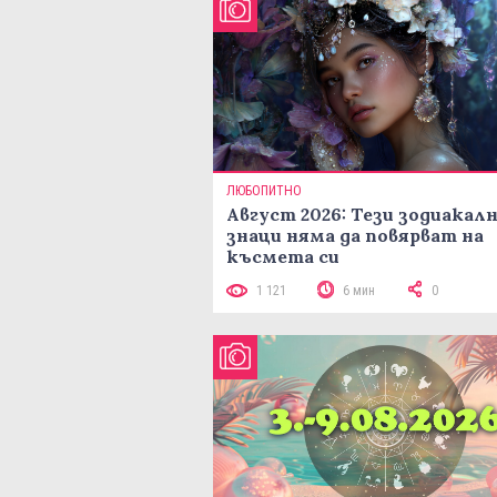
ЛЮБОПИТНО
Август 2026: Тези зодиакал
знаци няма да повярват на
късмета си
1 121
6 мин
0