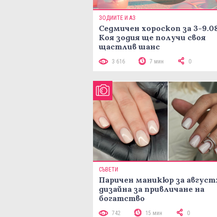
ЗОДИИТЕ И АЗ
Седмичен хороскоп за 3-9.08
Коя зодия ще получи своя
щастлив шанс
3 616
7 мин
0
СЪВЕТИ
Паричен маникюр за август:
дизайна за привличане на
богатство
742
15 мин
0