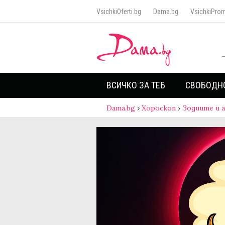
VsichkiOferti.bg
Dama.bg
VsichkiProm
ВСИЧКО ЗА ТЕБ
СВОБОДН
Dama.bg
›
Хороскоп
›
Зодиите и 