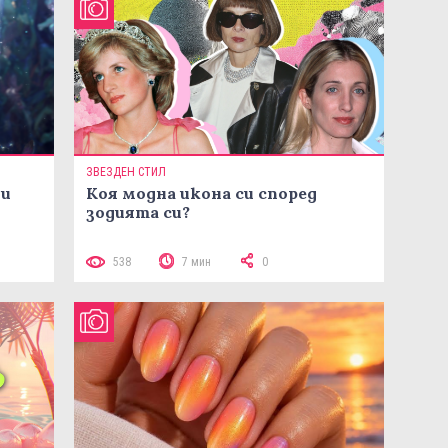
ЗВЕЗДЕН СТИЛ
ни
Коя модна икона си според
зодията си?
538
7 мин
0