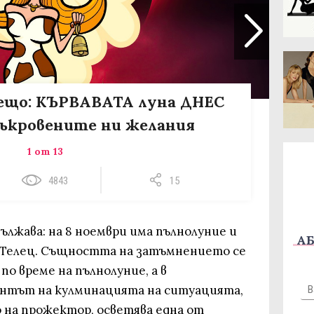
ещо: КЪРВАВАТА луна ДНЕС
съкровените ни желания
1 от 13
4843
15
ължава: на 8 ноември има пълнолуние и
АБ
 Телец. Същността на затъмнението се
 по време на пълнолуние, а в
ентът на кулминацията на ситуацията,
 на прожектор, осветява една от