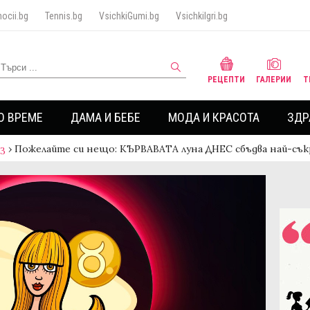
ocii.bg
Tennis.bg
VsichkiGumi.bg
VsichkiIgri.bg
РЕЦЕПТИ
ГАЛЕРИИ
Т
О ВРЕМЕ
ДАМА И БЕБЕ
МОДА И КРАСОТА
ЗДР
аз
›
Пожелайте си нещо: КЪРВАВАТА луна ДНЕС сбъдва най-съ