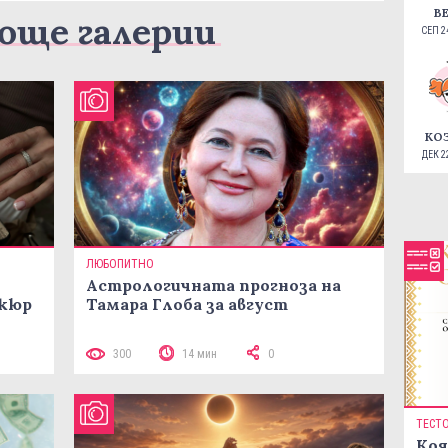
В
още галерии
СЕП 24
КО
ДЕК 22
ЛЮБОПИТНО
Астрологичната прогноза на
икюр
Тамара Глоба за август
300
14 мин
0
ТЕСТ
Коя