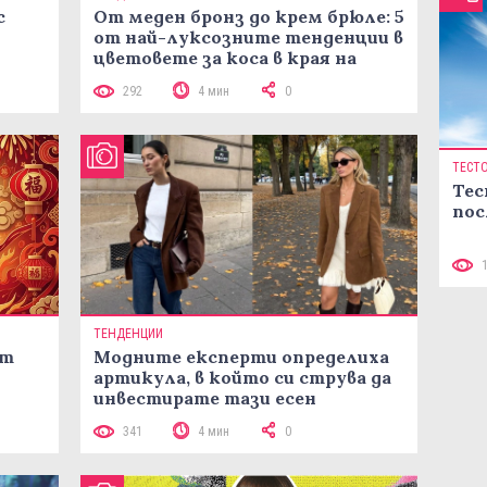
с
От меден бронз до крем брюле: 5
от най-луксозните тенденции в
цветовете за коса в края на
лятото
292
4 мин
0
ТЕСТ
Тес
пос
ТЕНДЕНЦИИ
ст
Модните експерти определиха
артикула, в който си струва да
инвестирате тази есен
341
4 мин
0