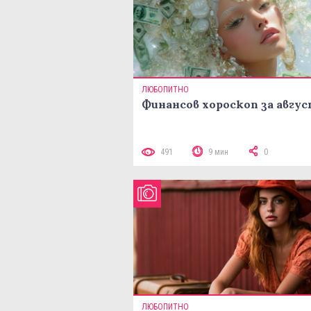
ЛЮБОПИТНО
Финансов хороскоп за авгу
491
9 мин
0
ЛЮБОПИТНО