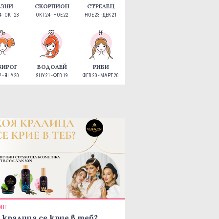
ЕЗНИ
СКОРПИОН
СТРЕЛЕЦ
 - ОКТ 23
ОКТ 24 - НОЕ 22
НОЕ 23 - ДЕК 21
ЗИРОГ
ВОДОЛЕЙ
РИБИ
 - ЯНУ 20
ЯНУ 21 - ФЕВ 19
ФЕВ 20 - МАРТ 20
ОВЕ
 кралица се крие в теб?