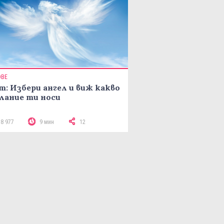
ОВЕ
т: Избери ангел и виж какво
лание ти носи
18 977
9 мин
12