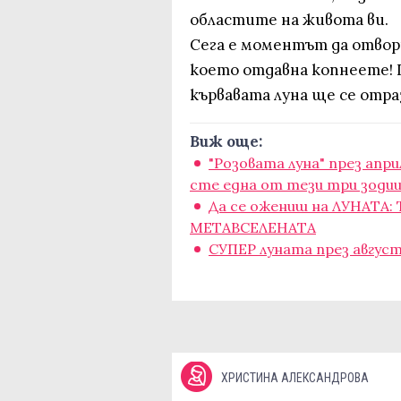
областите на живота ви.
Сега е моментът да отвор
което отдавна копнеете! 
кървавата луна ще се отраз
Виж още:
"Розовата луна" през апри
сте една от тези три зоди
Да се ожениш на ЛУНАТА: 
МЕТАВСЕЛЕНАТА
СУПЕР луната през август 
ХРИСТИНА АЛЕКСАНДРОВА