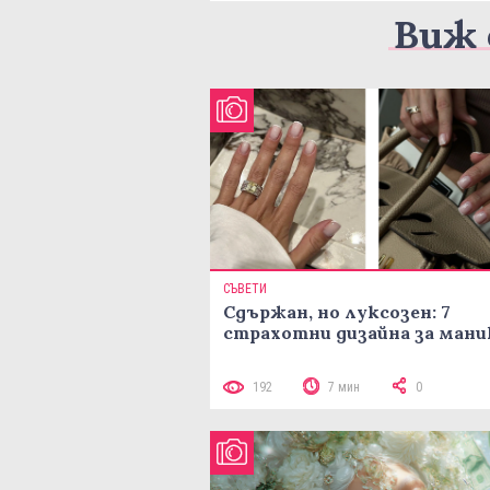
Виж 
СЪВЕТИ
Сдържан, но луксозен: 7
страхотни дизайна за ман
192
7 мин
0