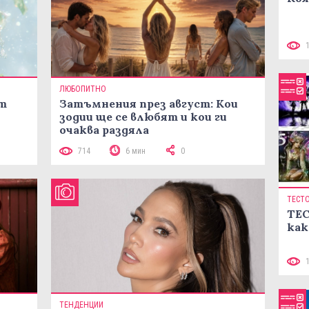
ЛЮБОПИТНО
ст
Затъмнения през август: Кои
зодии ще се влюбят и кои ги
очаква раздяла
714
6 мин
0
ТЕСТ
ТЕС
как
ТЕНДЕНЦИИ