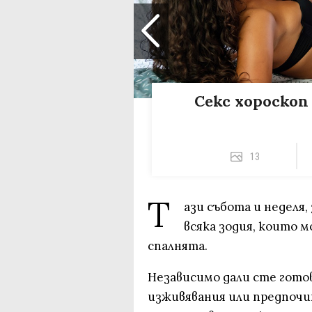
Секс хороскоп 
13
Т
ази събота и неделя
всяка зодия, които м
спалнята.
Независимо дали сте гото
изживявания или предпочи