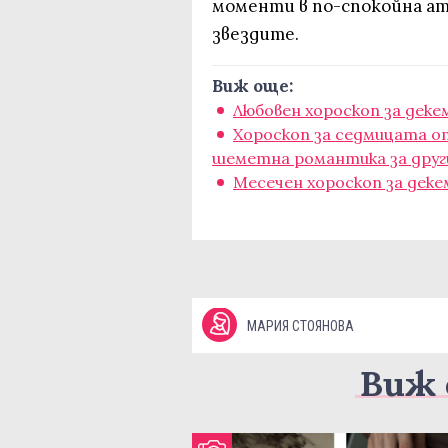
моменти в по-спокойна ат
звездите.
Виж още:
Любовен хороскоп за деке
Хороскоп за седмицата от 
шеметна романтика за друг
Месечен хороскоп за деке
МАРИЯ СТОЯНОВА
Виж 