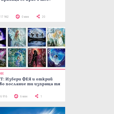
117 962
0 мин
20
ОВЕ
Т: Избери ФЕЯ и открий
во послание ти изпраща тя
16 916
6 мин
1