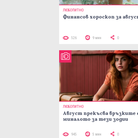
ЛЮБОПИТНО
Финансов хороскоп за авгу
526
9 мин
0
ЛЮБОПИТНО
Август прекъсва връзките 
миналото за тези зодии
945
5 мин
0