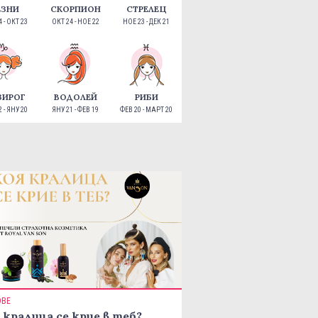
ЕЗНИ
СКОРПИОН
СТРЕЛЕЦ
 - ОКТ 23
ОКТ 24 - НОЕ 22
НОЕ 23 - ДЕК 21
ЗИРОГ
ВОДОЛЕЙ
РИБИ
 - ЯНУ 20
ЯНУ 21 - ФЕВ 19
ФЕВ 20 - МАРТ 20
ОВЕ
 кралица се крие в теб?