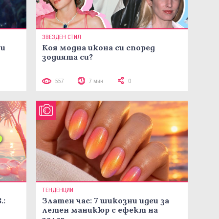
ЗВЕЗДЕН СТИЛ
ни
Коя модна икона си според
зодията си?
557
7 мин
0
ТЕНДЕНЦИИ
.:
Златен час: 7 шикозни идеи за
летен маникюр с ефект на