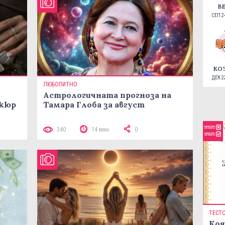
В
СЕП 24
КО
ДЕК 22
ЛЮБОПИТНО
Астрологичната прогноза на
икюр
Тамара Глоба за август
340
14 мин
0
ТЕСТ
Коя