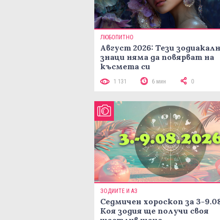
ЛЮБОПИТНО
Август 2026: Тези зодиакал
знаци няма да повярват на
късмета си
1 131
6 мин
0
ЗОДИИТЕ И АЗ
Седмичен хороскоп за 3-9.08
Коя зодия ще получи своя