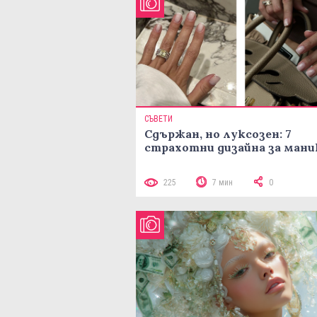
СЪВЕТИ
Сдържан, но луксозен: 7
страхотни дизайна за ман
225
7 мин
0