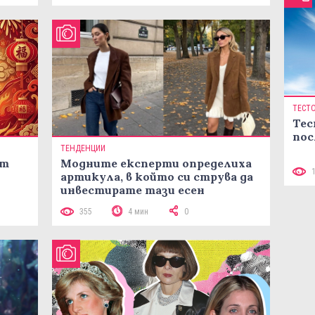
ТЕСТ
Тес
пос
ТЕНДЕНЦИИ
ст
Модните експерти определиха
артикула, в който си струва да
инвестирате тази есен
355
4 мин
0