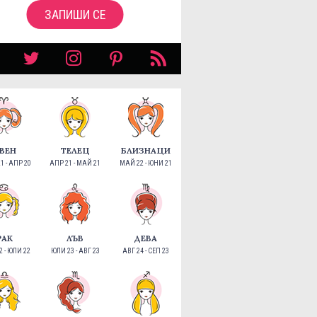
ЗАПИШИ СЕ
ВЕН
ТЕЛЕЦ
БЛИЗНАЦИ
1 - АПР 20
АПР 21 - МАЙ 21
МАЙ 22 - ЮНИ 21
РАК
ЛЪВ
ДЕВА
 - ЮЛИ 22
ЮЛИ 23 - АВГ 23
АВГ 24 - СЕП 23