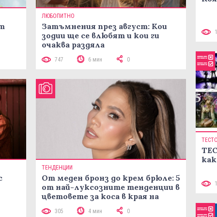
ЛЮБОПИТНО
ст
Затъмнения през август: Кои
зодии ще се влюбят и кои ги
очаква раздяла
747
6 мин
0
ТЕСТ
ТЕС
как
ТЕНДЕНЦИИ
с
От меден бронз до крем брюле: 5
от най-луксозните тенденции в
цветовете за коса в края на
лятото
305
4 мин
0