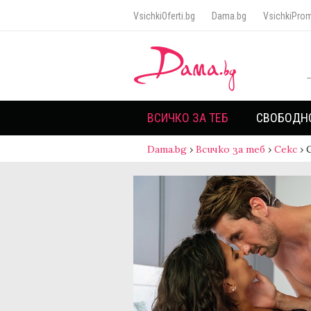
VsichkiOferti.bg
Dama.bg
VsichkiProm
ВСИЧКО ЗА ТЕБ
СВОБОДН
Dama.bg
›
Всичко за теб
›
Секс
›