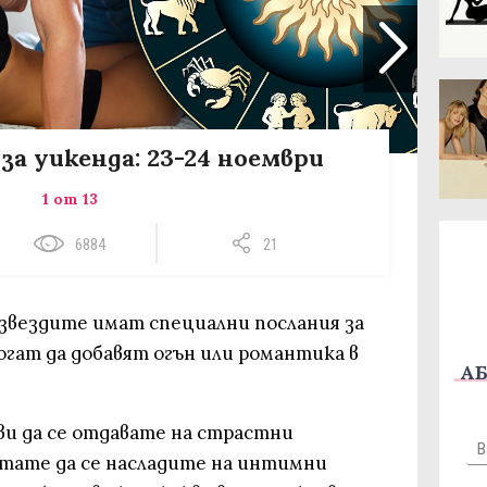
за уикенда: 23-24 ноември
1 от 13
6884
21
, звездите имат специални послания за
огат да добавят огън или романтика в
АБ
ви да се отдавате на страстни
тате да се насладите на интимни