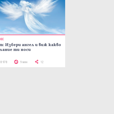
ОВЕ
т: Избери ангел и виж какво
лание ти носи
18 978
9 мин
12