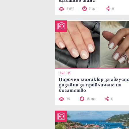
щастлив шанс
3 632
7 мин
0
СЪВЕТИ
Паричен маникюр за август:
дизайна за привличане на
богатство
751
15 мин
0