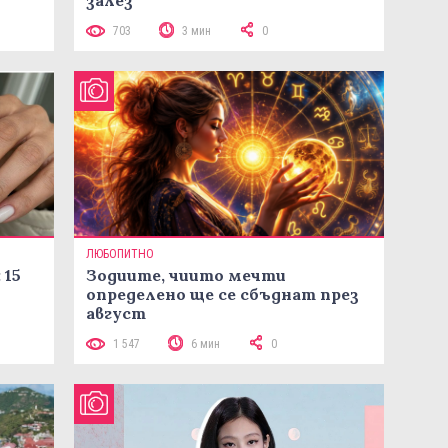
залез
703
3 мин
0
ЛЮБОПИТНО
 15
Зодиите, чиито мечти
определено ще се сбъднат през
август
1 547
6 мин
0