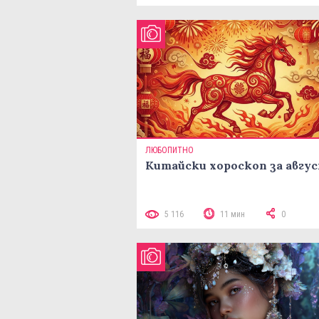
ЛЮБОПИТНО
Китайски хороскоп за авгу
5 116
11 мин
0