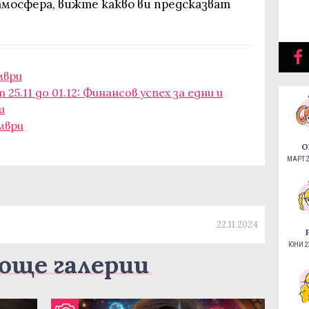
мосфера, вижте какво ви предсказват
мври
25.11 до 01.12: Финансов успех за едни и
и
мври
О
МАРТ 2
22.11.2024
ЮНИ 22
още галерии