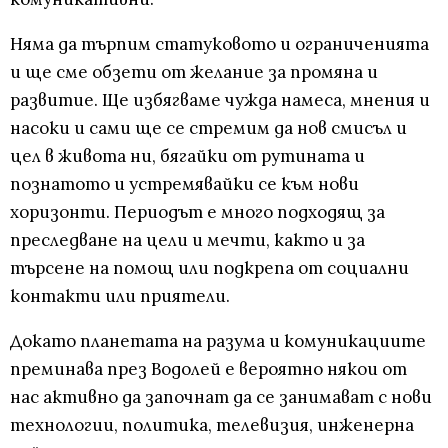
Няма да търпим статуковото и ограниченията
и ще сме обзети от желание за промяна и
развитие. Ще избягваме чужда намеса, мнения и
насоки и сами ще се стремим да нов смисъл и
цел в живота ни, бягайки от рутината и
познатото и устремявайки се към нови
хоризонти. Периодът е много подходящ за
преследване на цели и мечти, както и за
търсене на помощ или подкрепа от социални
контакти или приятели.
Докато планетата на разума и комуникациите
преминава през Водолей е вероятно някои от
нас активно да започнат да се занимават с нови
технологии, политика, телевизия, инженерна