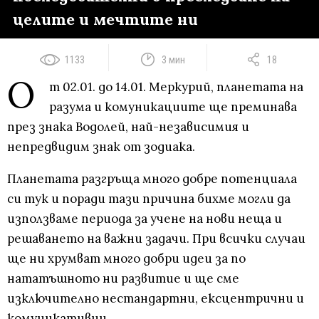
целите и мечтите ни
1133
3 мин
18
О
т 02.01. до 14.01. Меркурий, планетата на
разума и комуникациите ще преминава
през знака Водолей, най-независимия и
непредвидим знак от зодиака.
Планетата разгръща много добре потенциала
си тук и поради тази причина бихме могли да
използваме периода за учене на нови неща и
решаването на важни задачи. При всички случаи
ще ни хрумват много добри идеи за по
нататъшното ни развитие и ще сме
изключително нестандартни, ексцентрични и
комуникативни.