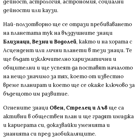
дейност, астрология, астрономия, социални
дейности или каузи.
Най-ползотворно ще се отрази пребиваването
на планетата тук на въздушните знаци
Близнаци, Везни и Водолей
, както и на хората с
Асцендент или лични планети в тези знаци. Те
ще бъдат изключително харизматични и
общителни и ще успеят да поставят началото
на нещо значимо за тях, което от известно
време планират и което ще се окаже ключово за
бъдещото им развитие.
Огнените знаци
Овен, Стрелец и Лъв
ще са
активни в обществен план и ще градят имиджа
и кариерата си, доказвайки уменията и
знанията си пред заобикалящите.