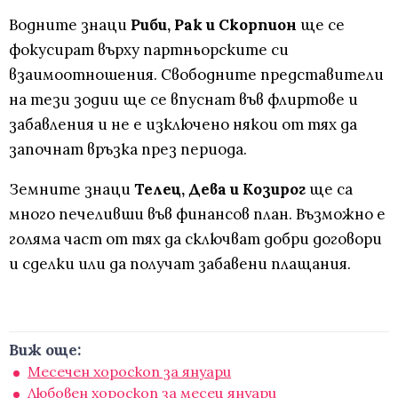
Водните знаци
Риби, Рак и Скорпион
ще се
фокусират върху партньорските си
взаимоотношения. Свободните представители
на тези зодии ще се впуснат във флиртове и
забавления и не е изключено някои от тях да
започнат връзка през периода.
Земните знаци
Телец, Дева и Козирог
ще са
много печеливши във финансов план. Възможно е
голяма част от тях да сключват добри договори
и сделки или да получат забавени плащания.
Виж още:
Месечен хороскоп за януари
Любовен хороскоп за месец януари