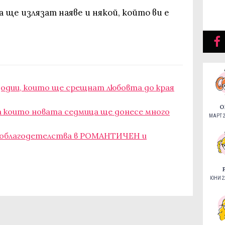
а ще излязат наяве и някой, който ви е
зодии, които ще срещнат любовта до края
О
а които новата седмица ще донесе много
МАРТ 2
е облагодетелства в РОМАНТИЧЕН и
ЮНИ 22