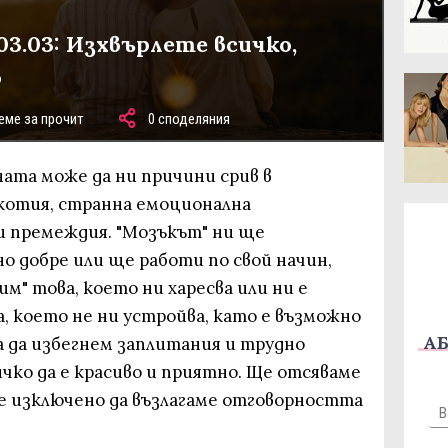
03.03: Изхвърлете всичко,
о
еме за прочит
0 споделяния
ната може да ни причини срив в
котия, странна емоционална
 премеждия. "Мозъкът" ни ще
 добре или ще работи по свой начин,
зим" това, което ни харесва или ни е
а, което не ни устройва, като е възможно
АБ
а да избегнем заплитания и трудно
чко да е красиво и приятно. Ще отсяваме
 е изключено да възлагаме отговорността