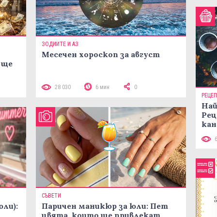
ЗОДИИТЕ И АЗ
Месечен хороскоп за август
 ще
28 030
6 мин
0
РЕЦЕ
Най
Рец
кан
СЪВЕТИ
юли):
Паричен маникюр за юли: Пет
цвята, които ще привлекат