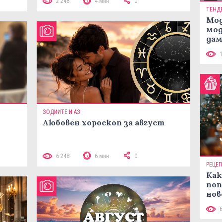
2 248
4 мин
0
ТЕНД
Мод
мод
дам
си
ЗОДИИТЕ И АЗ
Любовен хороскоп за август
 10
6 248
6 мин
0
РЕЦЕ
Как
поп
нов
рец