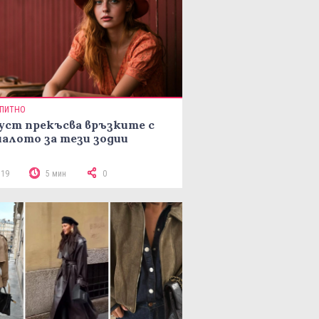
ПИТНО
уст прекъсва връзките с
алото за тези зодии
719
5 мин
0