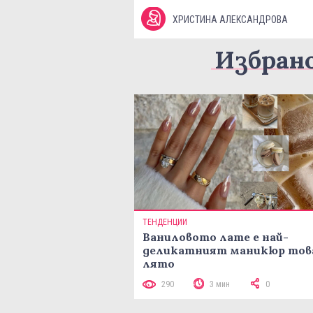
ХРИСТИНА АЛЕКСАНДРОВА
Избран
ТЕНДЕНЦИИ
Ваниловото лате е най-
деликатният маникюр тов
лято
290
3 мин
0