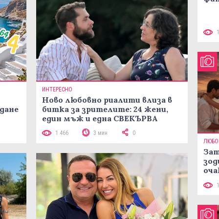
ИНТЕРЕСНО
Ново любовно риалити влиза в
жданe
битка за зрителите: 24 жени,
един мъж и една СВЕКЪРВА
1 466
3 мин
0
ЛЮБО
Зат
зод
оча