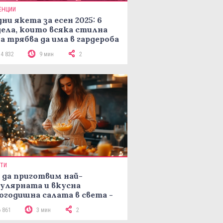
ЕНЦИИ
ни якета за есен 2025: 6
ела, които всяка стилна
а трябва да има в гардероба
14 832
9 мин
2
ПТИ
 да приготвим най-
улярната и вкусна
огодишна салата в света -
епта Мимоза
6 861
3 мин
2