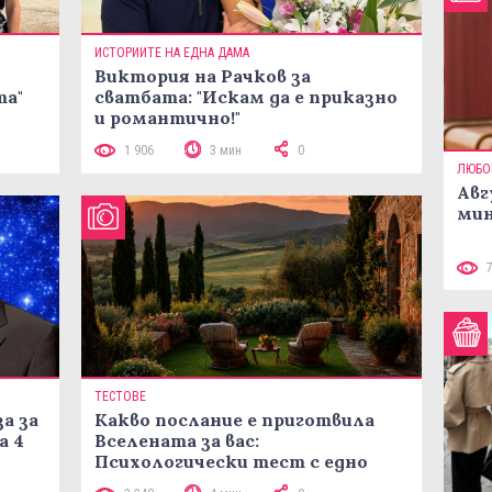
ИСТОРИИТЕ НА ЕДНА ДАМА
Виктория на Рачков за
та"
сватбата: "Искам да е приказно
и романтично!"
1 906
3 мин
0
ЛЮБО
Авг
мин
ТЕСТОВЕ
а за
Какво послание е приготвила
а 4
Вселената за вас:
Психологически тест с едно
кликване