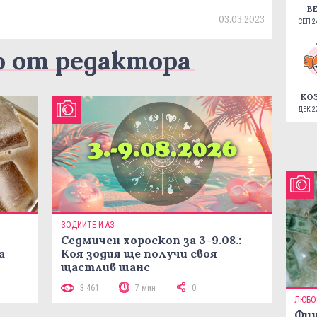
В
03.03.2023
СЕП 24
о от редактора
КО
ДЕК 22
ЗОДИИТЕ И АЗ
Седмичен хороскоп за 3-9.08.:
а
Коя зодия ще получи своя
щастлив шанс
3 461
7 мин
0
ЛЮБО
Фин