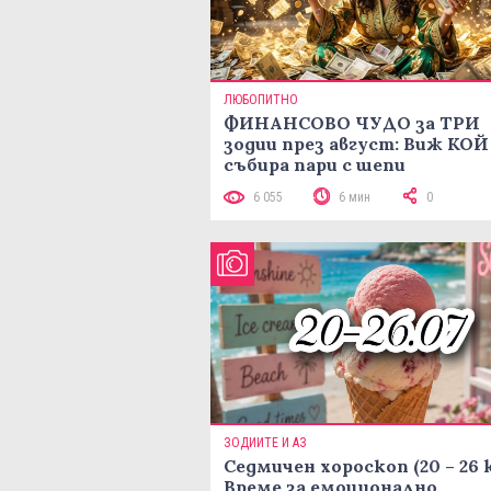
ЛЮБОПИТНО
ФИНАНСОВО ЧУДО за ТРИ
зодии през август: Виж КОЙ
събира пари с шепи
6 055
6 мин
0
ЗОДИИТЕ И АЗ
Седмичен хороскоп (20 – 26 
Време за емоционално