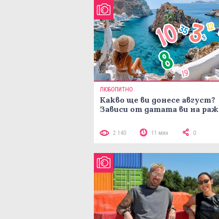
ЛЮБОПИТНО
Какво ще ви донесе август?
Зависи от датата ви на ра
2 140
11 мин
0