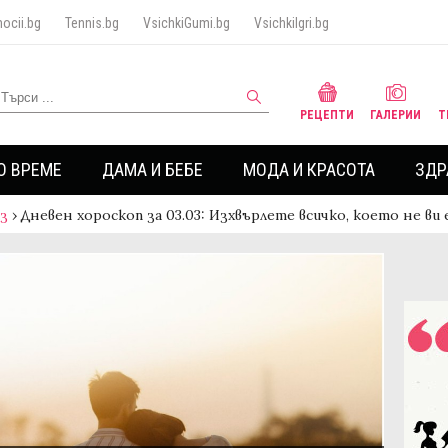
ocii.bg
Tennis.bg
VsichkiGumi.bg
VsichkiIgri.bg
РЕЦЕПТИ
ГАЛЕРИИ
Т
О ВРЕМЕ
ДАМА И БЕБЕ
МОДА И КРАСОТА
ЗДР
аз
›
Дневен хороскоп за 03.03: Изхвърлете всичко, което не ви