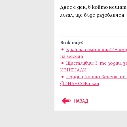
Днес е ден, в който нещат
лъгал, ще бъде разобличен.
Виж още:
Край на самотата! 4-те 
на месеца
Щастливци: 3-те зодии, з
ИЗНЕНАДИ
4 зодии, които Венера щ
ФИНАНСОВ план
НАЗАД