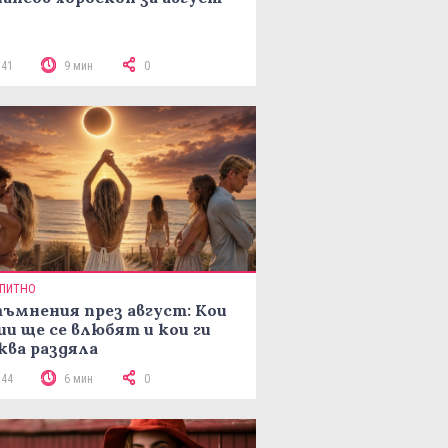
141
9 мин
0
ПИТНО
ъмнения през август: Кои
ии ще се влюбят и кои ги
ква раздяла
144
6 мин
0