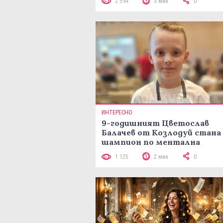
2 594
3 мин
0
ИНТЕРЕСНО
9-годишният Цветослав
Балачев от Козлодуй стана
шампион по ментална
аритметика с 320 задачи за
1 125
2 мин
0
минути