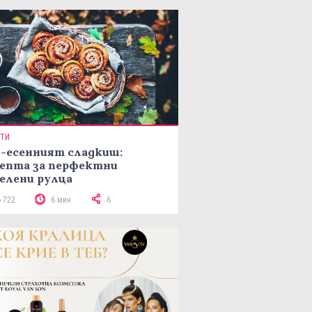
ПТИ
-есенният сладкиш:
епта за перфектни
елени рулца
6 722
6 мин
6