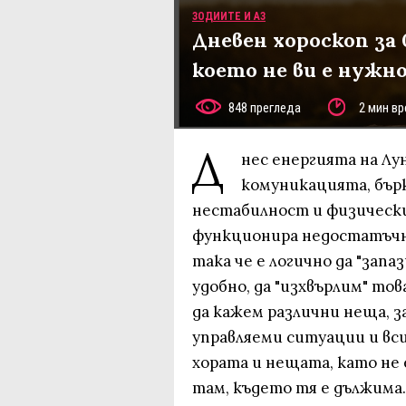
ЗОДИИТЕ И АЗ
Дневен хороскоп за 
което не ви е нужн
848 прегледа
2 мин вр
Д
нес енергията на Лу
комуникацията, бър
нестабилност и физически
функционира недостатъчно
така че е логично да "запа
удобно, да "изхвърлим" тов
да кажем различни неща, з
управляеми ситуации и вси
хората и нещата, като не
там, където тя е дължима.