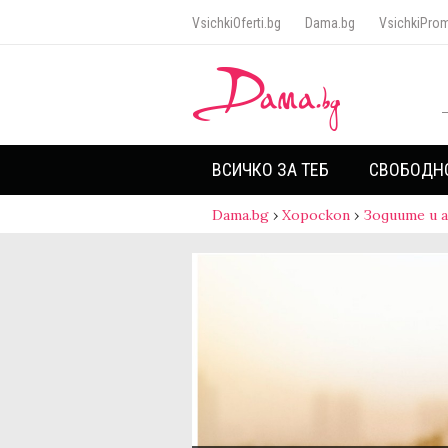
VsichkiOferti.bg
Dama.bg
VsichkiProm
ВСИЧКО ЗА ТЕБ
СВОБОДН
Dama.bg
›
Хороскоп
›
Зодиите и 