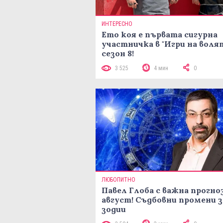
ИНТЕРЕСНО
Ето коя е първата сигурна
участничка в "Игри на воля
сезон 8!
3 525
4 мин
0
ЛЮБОПИТНО
Павел Глоба с важна прогноз
август! Съдбовни промени з
зодии