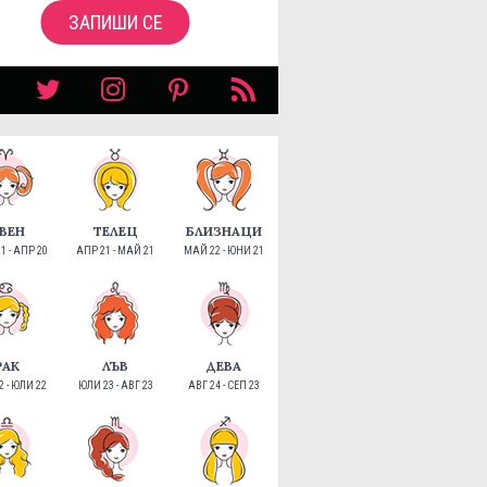
ЗАПИШИ СЕ
ВЕН
ТЕЛЕЦ
БЛИЗНАЦИ
1 - АПР 20
АПР 21 - МАЙ 21
МАЙ 22 - ЮНИ 21
РАК
ЛЪВ
ДЕВА
 - ЮЛИ 22
ЮЛИ 23 - АВГ 23
АВГ 24 - СЕП 23