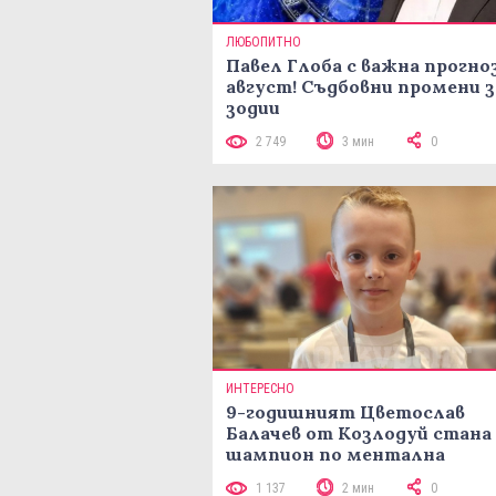
ЛЮБОПИТНО
Павел Глоба с важна прогноз
август! Съдбовни промени з
зодии
2 749
3 мин
0
ИНТЕРЕСНО
9-годишният Цветослав
Балачев от Козлодуй стана
шампион по ментална
аритметика с 320 задачи за
1 137
2 мин
0