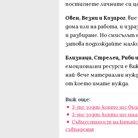
постигнете личните си це
Овен, Везни и Козирог
, ви
дома или на работа, и изр
и разбиране. Но смисълът 
затова подхождайте малк
Близнаци, Стрелец, Риби 
емоционални ресурси е важн
най-вече материални нужд
от което имате нужда.
Виж още:
3-те зодии, които ще бъ
3-те зодии, които ще има
Съвместимост на китайск
съвпадения