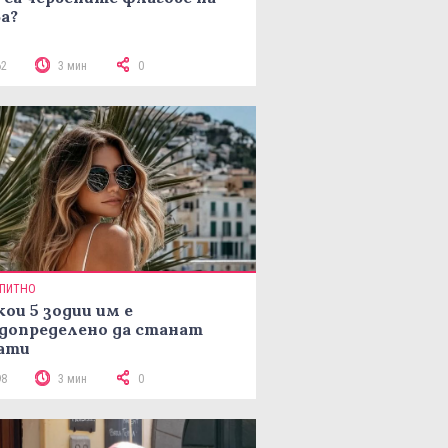
а?
62
3 мин
0
ПИТНО
кои 5 зодии им е
допределено да станат
ати
98
3 мин
0