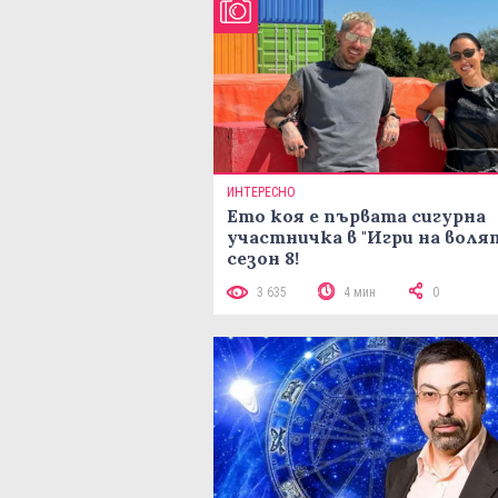
ИНТЕРЕСНО
Ето коя е първата сигурна
участничка в "Игри на воля
сезон 8!
3 635
4 мин
0