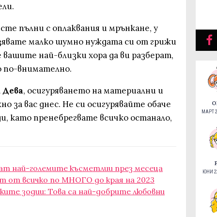
ли.
е сте пълни с оплаквания и мрънкане, у
азявате малко шумно нуждата си от грижи
е вашите най-близки хора да ви разберат,
о по-внимателно.
и Дева
, осигуряването на материални и
о за вас днес. Не си осигурявайте обаче
О
МАРТ 2
и, като пренебрегвате всичко останало,
дат най-големите късметлии през месеца
ЮНИ 22
т от всичко по МНОГО до края на 2023
ите зодии: Това са най-добрите любовни