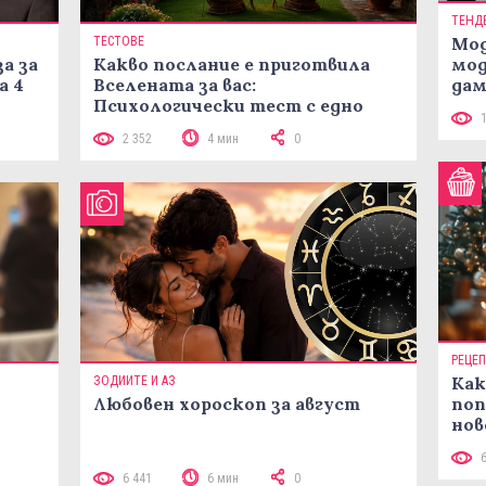
ТЕНД
Мод
ТЕСТОВЕ
а за
Какво послание е приготвила
мод
а 4
Вселената за вас:
дам
Психологически тест с едно
си
кликване
2 352
4 мин
0
РЕЦЕ
Как
ЗОДИИТЕ И АЗ
Любовен хороскоп за август
поп
нов
рец
 10
6 441
6 мин
0