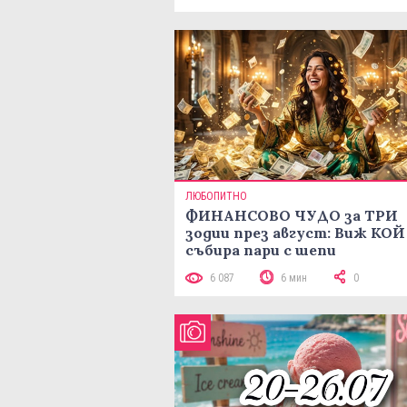
минути
ЛЮБОПИТНО
ФИНАНСОВО ЧУДО за ТРИ
зодии през август: Виж КОЙ
събира пари с шепи
6 087
6 мин
0