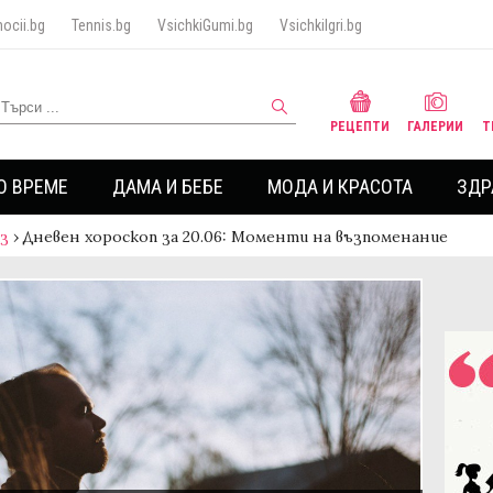
ocii.bg
Tennis.bg
VsichkiGumi.bg
VsichkiIgri.bg
РЕЦЕПТИ
ГАЛЕРИИ
Т
О ВРЕМЕ
ДАМА И БЕБЕ
МОДА И КРАСОТА
ЗДР
аз
›
Дневен хороскоп за 20.06: Моменти на възпоменание