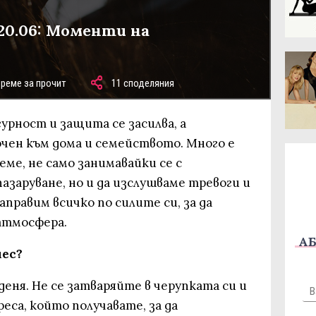
 20.06: Моменти на
време за прочит
11 споделяния
гурност и защита се засилва, а
чен към дома и семейството. Много е
еме, не само занимавайки се с
азаруване, но и да изслушваме тревоги и
аправим всичко по силите си, за да
атмосфера.
АБ
нес?
 деня. Не се затваряйте в черупката си и
еса, който получавате, за да