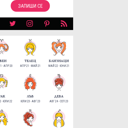
ЗАПИШИ СЕ
ВЕН
ТЕЛЕЦ
БЛИЗНАЦИ
1 - АПР 20
АПР 21 - МАЙ 21
МАЙ 22 - ЮНИ 21
РАК
ЛЪВ
ДЕВА
 - ЮЛИ 22
ЮЛИ 23 - АВГ 23
АВГ 24 - СЕП 23