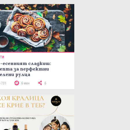
ПТИ
-есенният сладкиш:
епта за перфектни
елени рулца
6 731
6 мин
6