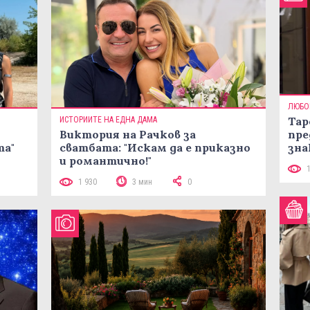
ЛЮБО
Тар
ИСТОРИИТЕ НА ЕДНА ДАМА
Виктория на Рачков за
пре
та"
сватбата: "Искам да е приказно
зна
и романтично!"
1 930
3 мин
0