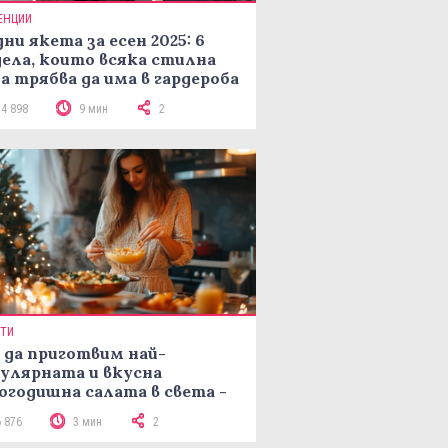
ЕНЦИИ
ни якета за есен 2025: 6
ела, които всяка стилна
а трябва да има в гардероба
14 898
9 мин
2
ПТИ
 да приготвим най-
улярната и вкусна
огодишна салата в света -
епта Мимоза
6 876
3 мин
2