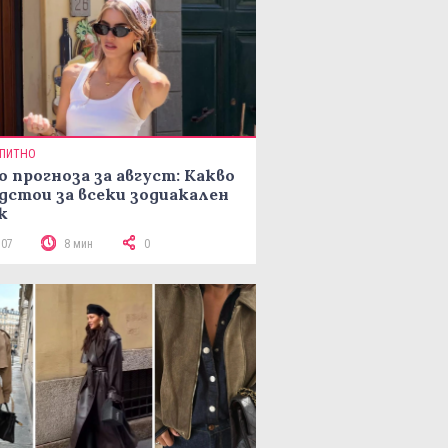
ПИТНО
о прогноза за август: Какво
дстои за всеки зодиакален
к
107
8 мин
0