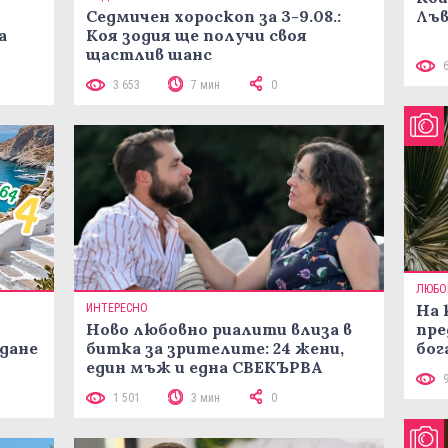
Седмичен хороскоп за 3-9.08.:
Лъв
а
Коя зодия ще получи своя
щастлив шанс
3 653
7 мин
0
ЛЮБО
На 
ИНТЕРЕСНО
Ново любовно риалити влиза в
пре
жданe
битка за зрителите: 24 жени,
бог
един мъж и една СВЕКЪРВА
1 501
3 мин
0