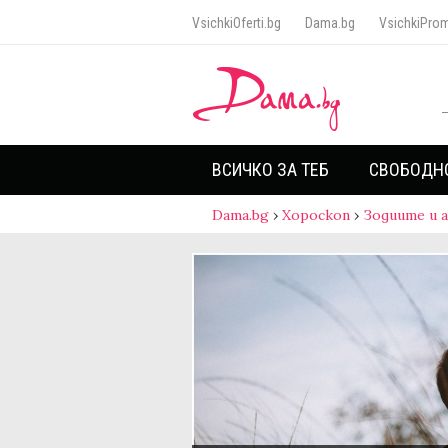
VsichkiOferti.bg
Dama.bg
VsichkiProm
ВСИЧКО ЗА ТЕБ
СВОБОДН
Dama.bg
›
Хороскоп
›
Зодиите и 