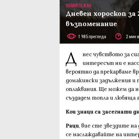
ЗОДИИТЕ И АЗ
Дневен хороскоп за
възпоменание
1 985 прегледа
2 мин 
Д
нес чувството за си
интересът ни е насо
вероятно да прекарваме вр
домакински задължения и п
оплаквания. Ще можем да н
създадем топла и любяща 
Кои знаци са засегнати д
Раци
, вие сте звездите на
се наслаждавайте на интер