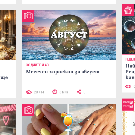
РЕЦЕ
Най
ЗОДИИТЕ И АЗ
Месечен хороскоп за август
Рец
 ще
кан
28 414
6 мин
0