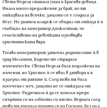
Света Неделя станала умна и красива девица.
Имала много предложения за брак, но тя
отказвала на всички, защото се е сгодила за
Исус. Но знатен младеж се обидил от отказа ѝ и
съобщил на император Диоклетиан, че
семейството на девойката изповядва
християнската вяра.
Тогава императорът заточил родителите ѝ в
град Мелитин, където те страдали
мъченически. Света Неделя била подложена на
мъчения, но Христос ѝ се явил в затвора и я
изцерил от раните ѝ. След това тя била
посечена с меч, защото не се отказала от
Христос. Разрешили ѝ да се помоли преди
смъртта си на лобното си място. Веднага след
това тя предала душата си на Господа, без да е