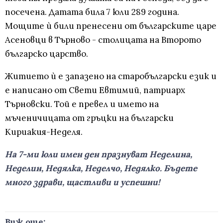
посечена. Датата била 7 юли 289 година.
Мощите ѝ били пренесени от българските царе
Асеновци в Търново - столицата на Второто
българско царство.
Житието ѝ е запазено на старобългарски език и
е написано от Свети Евтимий, патриарх
Търновски. Той е превел и името на
мъченичицата от гръцки на български
Кириакия-Неделя.
На 7-ми юли имен ден празнуват Неделина,
Неделин, Недялка, Неделчо, Недялко. Бъдете
много здрави, щастливи и успешни!
Виж още: