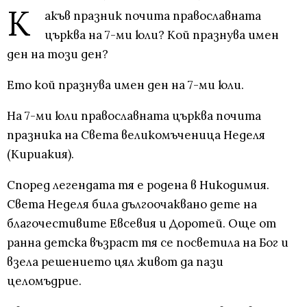
К
акъв празник почита православната
църква на 7-ми юли? Кой празнува имен
ден на този ден?
Ето кой празнува имен ден на 7-ми юли.
На 7-ми юли православната църква почита
празника на Света великомъченица Неделя
(Кириакия).
Според легендата тя е родена в Никодимия.
Света Неделя била дългоочаквано дете на
благочестивите Евсевия и Доротей. Още от
ранна детска възраст тя се посветила на Бог и
взела решението цял живот да пази
целомъдрие.