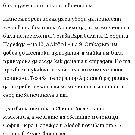
бил изумен от спокойствието им.
Императорът искал да ги убеди да принесат
жертва на богинята Артемида, но момичетата
били непреклонни. Тогава Вяра била на 12 години,
Надежда – на 10, а Любов – на 9. Отказът им
довел до жестоки изтезания, а майка им била
принудена да гледа как децата ѝ страдат. Но тя
проявила изключителна сила, но момичетата
починали. Тогава император Адриан ѝ разрешил
да погребе телата на момичетата, а три дни
след това починала и тя.
Църквата почита и Света София като
мъченица, а мощите на светите мъченици
София, Вяра, Надежда и Любов почиват от 777
година в Елзас, Франция.