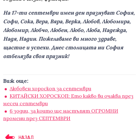
На 17-ти септември имен ден празнуват София,
Софи, Сока, Вера, Вяра, Верка, Любов, Любомира,
Любомир, Любчо, Любен, Любо, Люба, Надежда,
Надя, Надин. Пожелаваме ви много здраве,
щастие и успехи. Днес столицата ни София
отбелязва своя празник!
Виж още:
Любовен хороскоп за септември
КИТАЙСКИ ХОРОСКОП: Ето какво ви очаква през
месец септември
6 зодии, за които ще настъпят ОГРОМНИ
промени през СЕПТЕМВРИ
НАЗАД