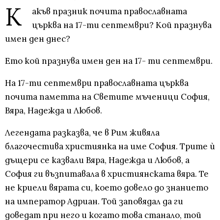
К
акъв празник почита православната
църква на 17-ти септември? Кой празнува
имен ден днес?
Ето кой празнува имен ден на 17- ти септември.
На 17-ти септември православната църква
почита паметта на Светите мъченици София,
Вяра, Надежда и Любов.
Легендата разказва, че в Рим живяла
благочестива християнка на име София. Трите ѝ
дъщери се казвали Вяра, Надежда и Любов, а
София ги възпитавала в християнската вяра. Те
не криели вярата си, което довело до знанието
на император Адриан. Той заповядал да ги
доведат при него и когато това станало, той