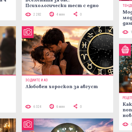
Психологически тест с едно
ТЕНД
кликване
Мод
2 282
4 мин
0
мод
дам
си
ЗОДИИТЕ И АЗ
Любовен хороскоп за август
РЕЦЕ
 10
Как
6 324
6 мин
0
поп
нов
рец