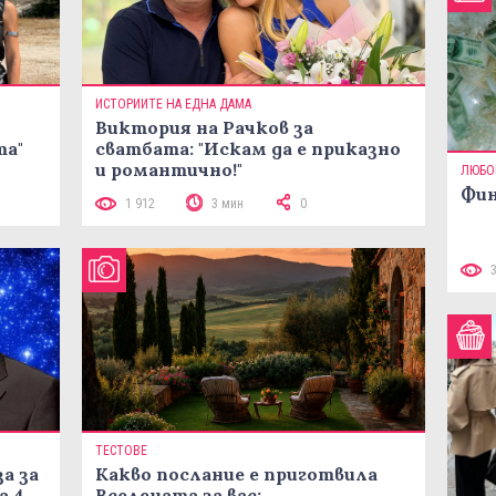
ИСТОРИИТЕ НА ЕДНА ДАМА
Виктория на Рачков за
та"
сватбата: "Искам да е приказно
и романтично!"
ЛЮБО
Фин
1 912
3 мин
0
ТЕСТОВЕ
а за
Какво послание е приготвила
а 4
Вселената за вас: