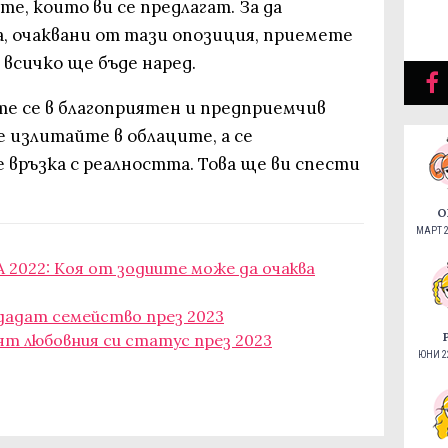
, които ви се предлагат. За да
, очаквани от тази опозиция, приемете
 всичко ще бъде наред.
е се в благоприятен и предприемчив
е излитайте в облаците, а се
 връзка с реалността. Това ще ви спести
О
МАРТ 2
 2022: Коя от зодиите може да очаква
здадат семейство през 2023
ят любовния си статус през 2023
ЮНИ 22