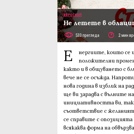
ХОРОСКОП
Не летете в облаци
533 прегледа
2 мин вр
Е
нергиите, които се 
положителни промени
както и в общуването с б
вече не се осъжда. Напрот
нова година в изблик на р
ще ви зарадва с вълните н
инициативността ви, така
съответствие с желанията 
се справите с опозицията 
всякаква форма на обвърз