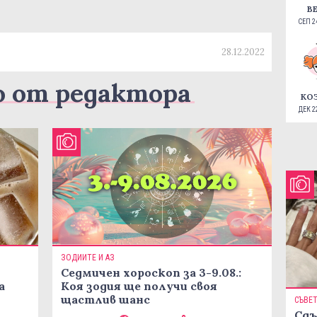
В
СЕП 24
28.12.2022
о от редактора
КО
ДЕК 22
ЗОДИИТЕ И АЗ
Седмичен хороскоп за 3-9.08.:
а
Коя зодия ще получи своя
щастлив шанс
СЪВЕ
Сдъ