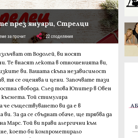
те през януари, Стрелци
еме за прочит
22 споделяния
излъчват от Водолей, ви носят
. Те внасят лекота в отношенията ви,
лизките ви. Вашата скъпа независимост
ив, тя се оценява и цени. Започвате тази
адостна свобода. След това Юпитер в Овен
а късмета. Той стимулира
АБ
 че съществуването ви да е в
ви. За да се сбъднат обаче, ще трябва да
на Марс. Той ви прави алергични към
ване, което би компрометирало