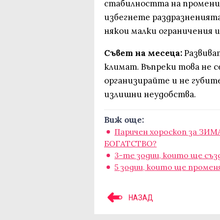
стабилността на промените
избегнете раздразненията
някои малки ограничения и
Съвет на месеца:
Развиват
климат. Въпреки това не с
организирайте и не губите
излишни неудобства.
Виж още:
Паричен хороскоп за ЗИМА
БОГАТСТВО?
3-те зодии, които ще съ
5 зодии, които ще промен
НАЗАД