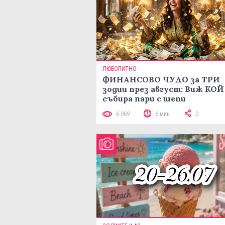
ЛЮБОПИТНО
ФИНАНСОВО ЧУДО за ТРИ
зодии през август: Виж КОЙ
събира пари с шепи
6 069
6 мин
0