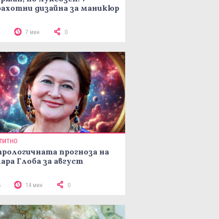
ахотни дизайна за маникюр
3
7 мин
0
ПИТНО
рологичната прогноза на
ара Глоба за август
6
14 мин
0