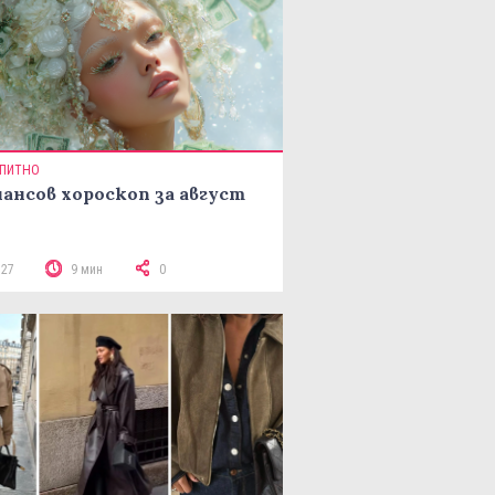
ПИТНО
ансов хороскоп за август
327
9 мин
0