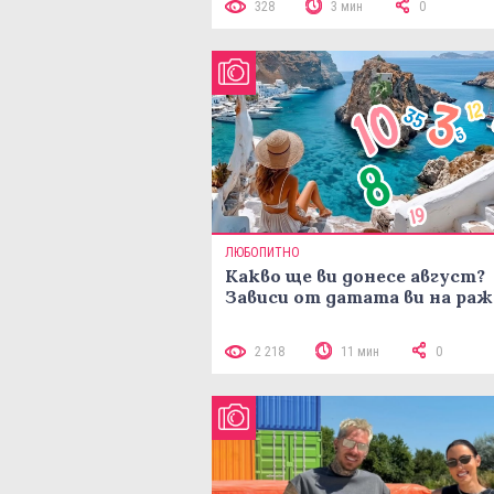
328
3 мин
0
ЛЮБОПИТНО
Какво ще ви донесе август?
Зависи от датата ви на ра
2 218
11 мин
0