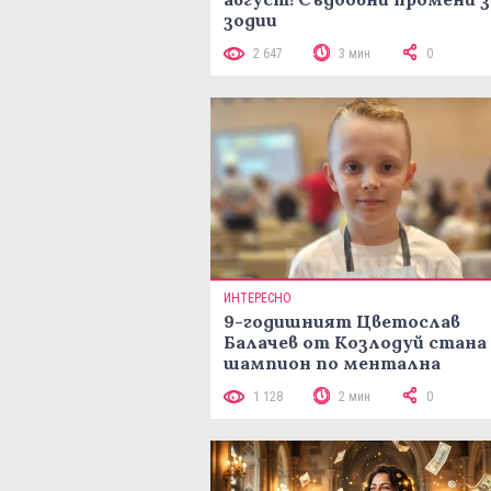
зодии
2 647
3 мин
0
ИНТЕРЕСНО
9-годишният Цветослав
Балачев от Козлодуй стана
шампион по ментална
аритметика с 320 задачи за
1 128
2 мин
0
минути