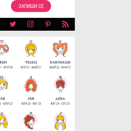
ЗАПИШИ СЕ
ВЕН
ТЕЛЕЦ
БЛИЗНАЦИ
1 - АПР 20
АПР 21 - МАЙ 21
МАЙ 22 - ЮНИ 21
РАК
ЛЪВ
ДЕВА
 - ЮЛИ 22
ЮЛИ 23 - АВГ 23
АВГ 24 - СЕП 23