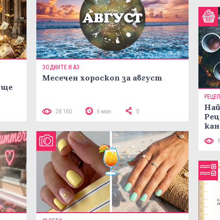
ЗОДИИТЕ И АЗ
Месечен хороскоп за август
 ще
РЕЦЕ
Най
28 160
6 мин
0
Рец
кан