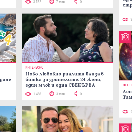
3 532
7 мин
0
стр
ИНТЕРЕСНО
Ново любовно риалити влиза в
жданe
битка за зрителите: 24 жени,
един мъж и една СВЕКЪРВА
ЛЮБО
Аст
1 483
3 мин
0
Там