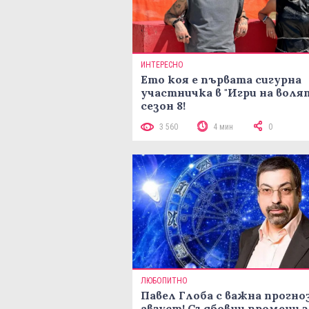
ИНТЕРЕСНО
Ето коя е първата сигурна
участничка в "Игри на воля
сезон 8!
3 560
4 мин
0
ЛЮБОПИТНО
Павел Глоба с важна прогноз
август! Съдбовни промени з