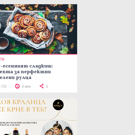
ПТИ
-есенният сладкиш:
епта за перфектни
елени рулца
6 725
6 мин
6