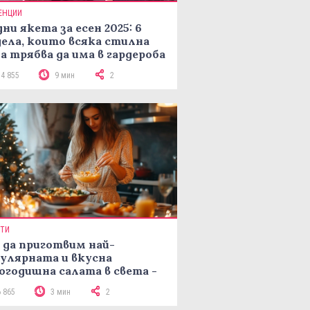
ЕНЦИИ
ни якета за есен 2025: 6
ела, които всяка стилна
а трябва да има в гардероба
14 855
9 мин
2
ПТИ
 да приготвим най-
улярната и вкусна
огодишна салата в света -
епта Мимоза
6 865
3 мин
2