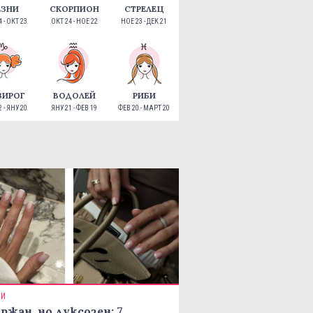
ЕЗНИ
СКОРПИОН
СТРЕЛЕЦ
 - ОКТ 23
ОКТ 24 - НОЕ 22
НОЕ 23 - ДЕК 21
ЗИРОГ
ВОДОЛЕЙ
РИБИ
 - ЯНУ 20
ЯНУ 21 - ФЕВ 19
ФЕВ 20 - МАРТ 20
ТИ
ржан, но луксозен: 7