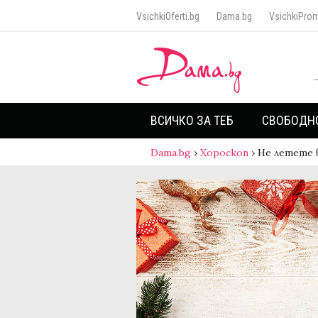
VsichkiOferti.bg
Dama.bg
VsichkiProm
ВСИЧКО ЗА ТЕБ
СВОБОДН
Dama.bg
›
Хороскоп
›
Не летете 