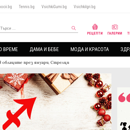
ocii.bg
Tennis.bg
VsichkiGumi.bg
VsichkiIgri.bg
РЕЦЕПТИ
ГАЛЕРИИ
Т
О ВРЕМЕ
ДАМА И БЕБЕ
МОДА И КРАСОТА
ЗДР
в облаците през януари, Стрелци