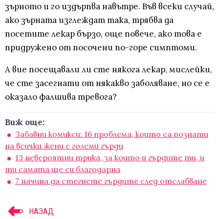
зърното и го издърпва навътре. Във всеки случай,
ако зърната изглеждат така, трябва да
посетите лекар бързо, още повече, ако това е
придружено от посочени по-горе симптоми.
А вие посещавали ли сте някога лекар, мислейки,
че сте засегнати от някакво заболяване, но се е
оказало фалшива тревога?
Виж още:
Забавни комикси: 16 проблема, които са познати
на всички жени с големи гърди
13 невероятни трика, за които и гърдите ти, и
ти самата ще си благодарна
7 начина да стегнете гърдите след отслабване
НАЗАД