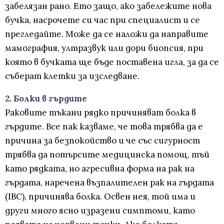
забелязан рано. Ето защо, ако забележите нова
бучка, насрочете си час при специалист и се
прегледайте. Може да се наложи да направите
мамография, ултразвук или дори биопсия, при
която в бучката ще бъде поставена игла, за да се
съберат клетки за изследване.
2. Болки в гърдите
Раковите тъкани рядко причиняват болка в
гърдите. Все пак казваме, че това трябва да е
причина за безпокойство и че със сигурност
трябва да потърсите медицинска помощ, тъй
като рядката, но агресивна форма на рак на
гърдата, наречена възпалителен рак на гърдата
(IBC), причинява болка. Освен нея, той има и
други много ясно изразени симптоми, като