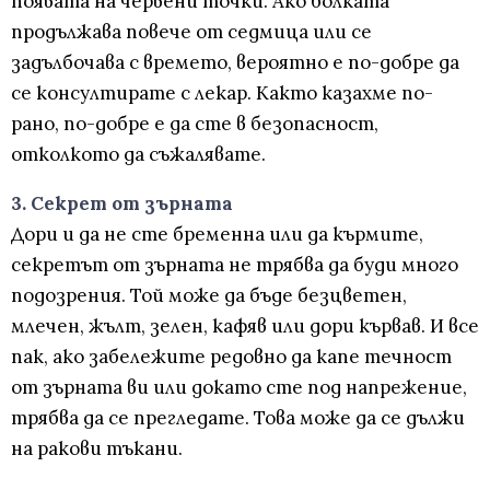
появата на червени точки. Ако болката
продължава повече от седмица или се
задълбочава с времето, вероятно е по-добре да
се консултирате с лекар. Както казахме по-
рано, по-добре е да сте в безопасност,
отколкото да съжалявате.
3. Секрет от зърната
Дори и да не сте бременна или да кърмите,
секретът от зърната не трябва да буди много
подозрения. Той може да бъде безцветен,
млечен, жълт, зелен, кафяв или дори кървав. И все
пак, ако забележите редовно да капе течност
от зърната ви или докато сте под напрежение,
трябва да се прегледате. Това може да се дължи
на ракови тъкани.