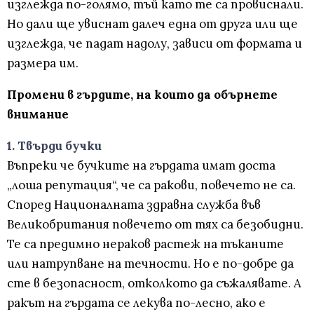
изглежда по-голямо, тъй като те са провиснали.
Но дали ще увиснат далеч една от друга или ще
изглежда, че падат надолу, зависи от формата и
размера им.
Промени в гърдите, на които да обърнете
внимание
1. Твърди бучки
Въпреки че бучките на гърдата имат доста
„лоша репутация“, че са ракови, повечето не са.
Според Националната здравна служба във
Великобритания повечето от тях са безобидни.
Те са предимно нераков растеж на тъканите
или натрупване на течности. Но е по-добре да
сте в безопасност, отколкото да съжалявате. А
ракът на гърдата се лекува по-лесно, ако е