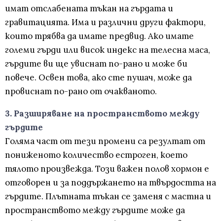
имат отслабената тъкан на гърдата и
гравитацията. Има и различни други фактори,
които трябва да имате предвид. Ако имате
големи гърди или висок индекс на телесна маса,
гърдите ви ще увиснат по-рано и може би
повече. Освен това, ако сте пушач, може да
провиснат по-рано от очакваното.
3. Разширяване на пространството между
гърдите
Голяма част от тези промени са резултат от
пониженото количество естроген, което
тялото произвежда. Този важен полов хормон е
отговорен и за поддържането на твърдостта на
гърдите. Плътната тъкан се заменя с мастна и
пространството между гърдите може да