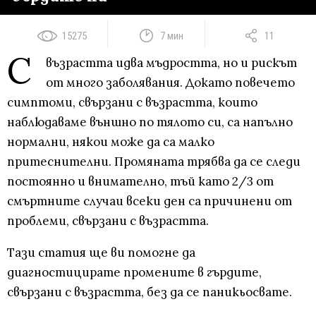
15275
7 мин
11
С
възрастта идва мъдростта, но и рискът
от много заболявания. Докато повечето
симптоми, свързани с възрастта, които
наблюдаваме външно по тялото си, са напълно
нормални, някои може да са малко
притеснителни. Промяната трябва да се следи
постоянно и внимателно, тъй като 2/3 от
смъртните случаи всеки ден са причинени от
проблеми, свързани с възрастта.
Тази статия ще ви помогне да
диагностицирате промените в гърдите,
свързани с възрастта, без да се паникьосвате.