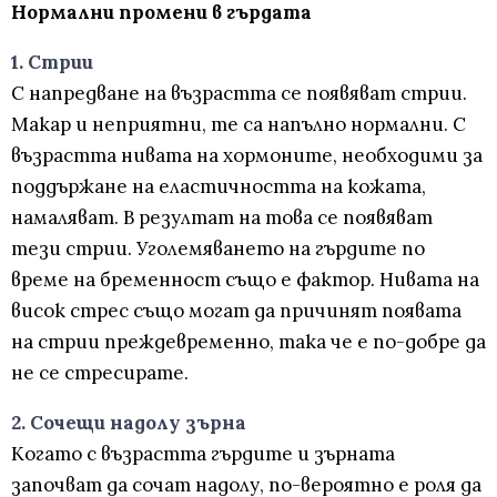
Нормални промени в гърдата
1. Стрии
С напредване на възрастта се появяват стрии.
Макар и неприятни, те са напълно нормални. С
възрастта нивата на хормоните, необходими за
поддържане на еластичността на кожата,
намаляват. В резултат на това се появяват
тези стрии. Уголемяването на гърдите по
време на бременност също е фактор. Нивата на
висок стрес също могат да причинят появата
на стрии преждевременно, така че е по-добре да
не се стресирате.
2. Сочещи надолу зърна
Когато с възрастта гърдите и зърната
започват да сочат надолу, по-вероятно е роля да