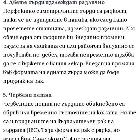
4. Двете гърди изглеждат различно
Перфектно симетричните гърди са рядкост,
така че не изпадайте в паника, ако след като
прочетете статията, изглеждат различни. Ако
обаче една от гърдите ви внезапно промени
размера на чашката си или районът внезапно се
почувства по-дебел, тогава непременно трябва
да се свържете с вашия лекар. Внезапна промяна
във формата на едната гърда може да бъде
признак на рак.
5. Червени петна
Червените петна по гърдите обикновено са
обрив или временно състояние на кожата. Но те
са и признаците на възпалителен рак на
гърдата (IBC). Тази форма на рак е рядка, но
агресивна. Само около 2-4 процента от