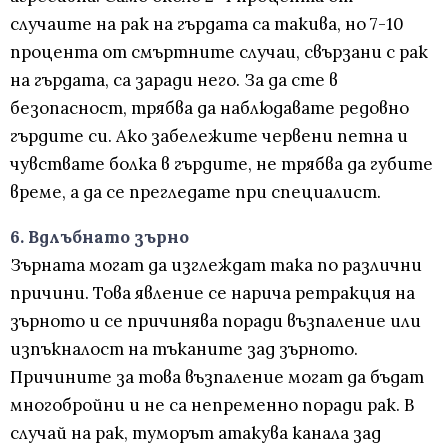
случаите на рак на гърдата са такива, но 7-10
процента от смъртните случаи, свързани с рак
на гърдата, са заради него. За да сте в
безопасност, трябва да наблюдавате редовно
гърдите си. Ако забележите червени петна и
чувствате болка в гърдите, не трябва да губите
време, а да се прегледате при специалист.
6. Вдлъбнато зърно
Зърната могат да изглеждат така по различни
причини. Това явление се нарича ретракция на
зърното и се причинява поради възпаление или
изпъкналост на тъканите зад зърното.
Причините за това възпаление могат да бъдат
многобройни и не са непременно поради рак. В
случай на рак, туморът атакува канала зад