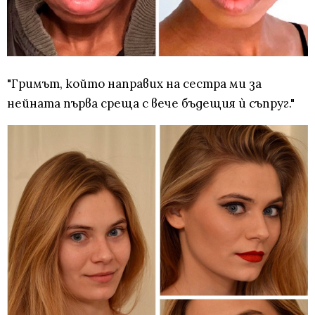
"Гримът, който направих на сестра ми за
нейната първа среща с вече бъдещия ѝ съпруг."