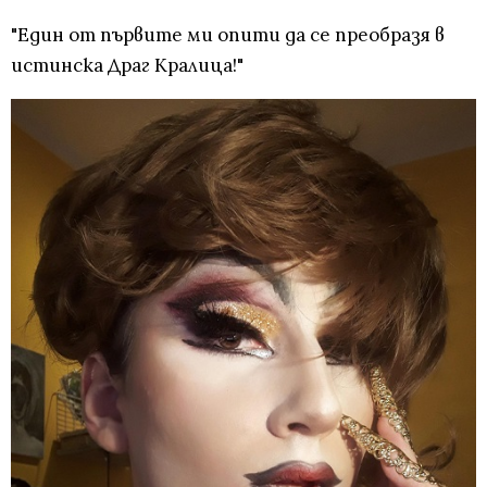
"Един от първите ми опити да се преобразя в
истинска Драг Кралица!"