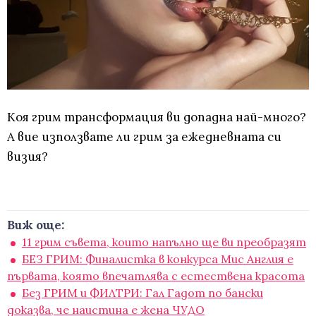
Коя грим трансформация ви допадна най-много?
А вие използвате ли грим за ежедневната си
визия?
Виж още:
11 грим съвета, които напълно ще ви преобразят
БЕЗ ГРИМ: Финалистка в конкурса Мис Англия е
първата, която впечатлява с естествена красота
Без ГРИМ и ФИЛТРИ: Гал Гадот по бански
доказва, че наистина е жена ЧУДО