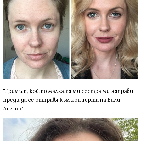
"Гримът, който малката ми сестра ми направи
преди да се отправя към концерта на Били
Айлиш."