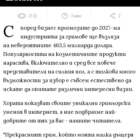
2152
3 мин
2
С
поред бизнес прогнозите до 2027-ма
индустрията за гримове ще възлиза
на невероятните 463,5 милиарда долара.
Популярността на козметичните продукти
нараства, включително и сред все повече
представители на силния пол, а с толкова много
възможности за избор е съвсем естествено да
искате да опитате различни интересни визии.
Хората показват своите уникални гримьорски
умения в интернет, а ние подбрахме най-
добрите от тях за вас - нашите читатели.
"Прекрасният грим, който моята малка дъщеря