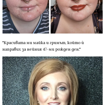
"Красивата ми майка и гримът, който ѝ
направих за нейния 47-ми рожден ден."