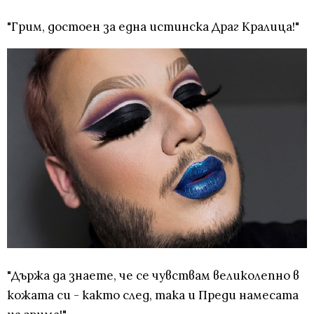
"Грим, достоен за една истинска Драг Кралица!"
"Държа да знаете, че се чувствам великолепно в
кожата си - както след, така и Преди намесата