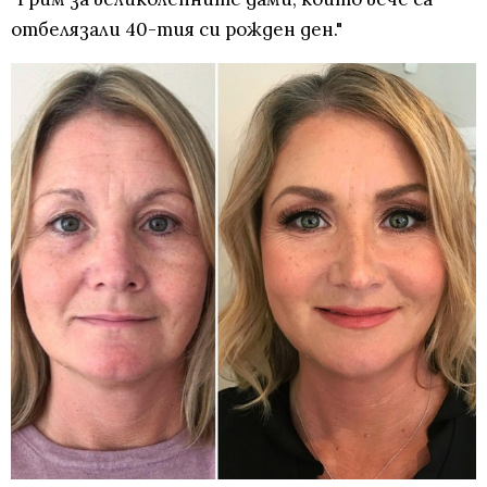
отбелязали 40-тия си рожден ден."