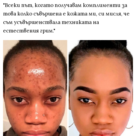
"Всеки път, когато получавам комплименти за
това колко съвършена е кожата ми, си мисля, че
съм усъвършенствала техниката на
естествения грим."