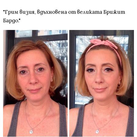
"Грим визия, вдъхновена от великата Брижит
Бардо."