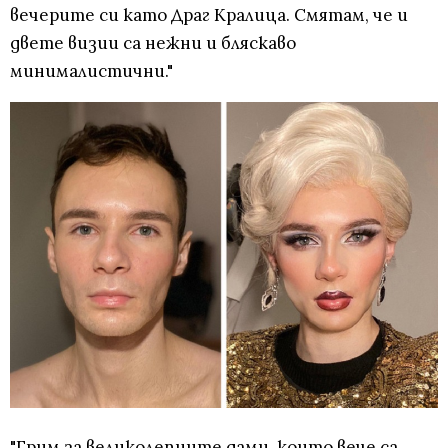
вечерите си като Драг Кралица. Смятам, че и
двете визии са нежни и бляскаво
минималистични."
"Грим за великолепните дами, които вече са