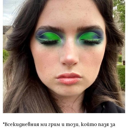
"Всекидневния ми грим и този, който пазя за