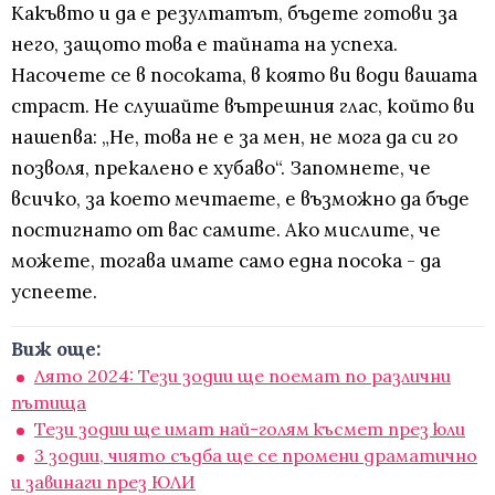
Какъвто и да е резултатът, бъдете готови за
него, защото това е тайната на успеха.
Насочете се в посоката, в която ви води вашата
страст. Не слушайте вътрешния глас, който ви
нашепва: „Не, това не е за мен, не мога да си го
позволя, прекалено е хубаво“. Запомнете, че
всичко, за което мечтаете, е възможно да бъде
постигнато от вас самите. Ако мислите, че
можете, тогава имате само една посока - да
успеете.
Виж още:
Лято 2024: Тези зодии ще поемат по различни
пътища
Тези зодии ще имат най-голям късмет през юли
3 зодии, чиято съдба ще се промени драматично
и завинаги през ЮЛИ