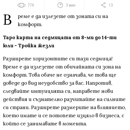
774
3 мин
13
В
реме е да излезете от зоната си на
комфорт.
Таро карта на седмицата от 8-ми до 14-ти
юли - Тройка жезли
Разширете хоризонтите си тази седмица!
Време е да излезете от обичайната си зона на
комфорт. Това обаче не означава, че това ще
доведе до вид неудобство за вас. Напротив,
следвайте интуицията си, направете нови
действия и съзнателно разчитайте на силните
си страни. Разширете размерите на влиянието,
което имате и се потопете изцяло в бизнеса, с
който се занимавате в момента.