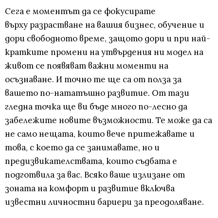
Сега е моментът да се фокусирате
върху разрастване на вашия бизнес, обучение и
дори свободното време, защото дори и при най-
кратките промени на утвърдения ни модел на
живот се появяват важни моменти на
осъзнаване. И точно те ще са от полза за
вашето по-нататъшно развитие. От тази
гледна точка ще ви бъде много по-лесно да
забележите новите възможности. Те може да са
не само нещата, които вече притежавате и
това, с което да се занимавате, но и
предизвикателствата, които съдбата е
подготвила за вас. Всяко ваше излизане от
зоната на комфорт и развитие включва
известни личностни бариери за преодоляване.