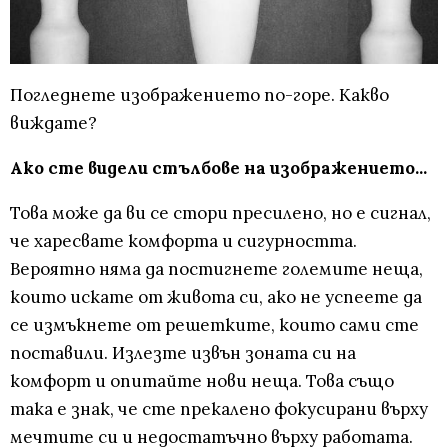
Погледнете изображението по-горе. Какво
виждате?
Ако сте видели стълбове на изображението...
Това може да ви се стори пресилено, но е сигнал,
че харесвате комфорта и сигурността.
Вероятно няма да постигнете големите неща,
които искате от живота си, ако не успеете да
се измъкнете от решетките, които сами сте
поставили. Излезте извън зоната си на
комфорт и опитайте нови неща. Това също
така е знак, че сте прекалено фокусирани върху
мечтите си и недостатъчно върху работата.