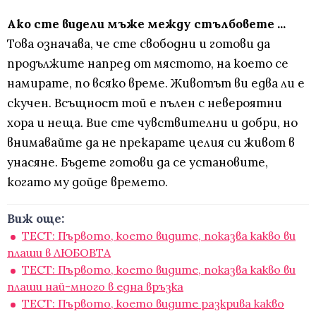
Ако сте видели мъже между стълбовете ...
Това означава, че сте свободни и готови да
продължите напред от мястото, на което се
намирате, по всяко време. Животът ви едва ли е
скучен. Всъщност той е пълен с невероятни
хора и неща. Вие сте чувствителни и добри, но
внимавайте да не прекарате целия си живот в
унасяне. Бъдете готови да се установите,
когато му дойде времето.
Виж още:
ТЕСТ: Първото, което видите, показва какво ви
плаши в ЛЮБОВТА
ТЕСТ: Първото, което видите, показва какво ви
плаши най-много в една връзка
ТЕСТ: Първото, което видите разкрива какво