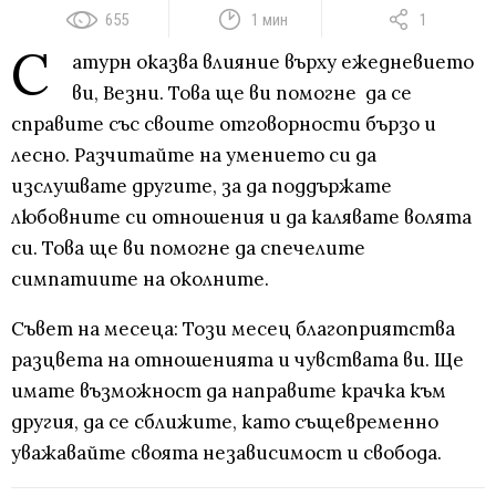
655
1 мин
1
С
атурн оказва влияние върху ежедневието
ви, Везни. Това ще ви помогне да се
справите със своите отговорности бързо и
лесно. Разчитайте на умението си да
изслушвате другите, за да поддържате
любовните си отношения и да калявате волята
си. Това ще ви помогне да спечелите
симпатиите на околните.
Съвет на месеца: Този месец благоприятства
разцвета на отношенията и чувствата ви. Ще
имате възможност да направите крачка към
другия, да се сближите, като същевременно
уважавайте своята независимост и свобода.