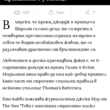
2428
3 мин
17
В
ъпреки, че принц Джордж и принцеса
Шарлот са само деца, те са трети и
четвърти престолонаследници на трона и
освен че водят необикновен живот, те се
различават драстично от връстниците си.
Любопитен и доста изненадващ факт е, че 6-
годишната дъщеря на принц Уилям и Кейт
Мидълтън няма право да има най-добър приятел
като част от строгите социални правила в
нейното училище Thomas’s Battersea.
Ето какво пояснява журналистът Джейн Мур от
The Sun "Това е наистина страхотно малко