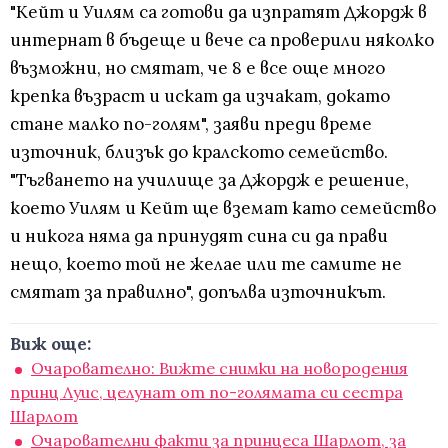
"Кейт и Уилям са готови да изпратят Джордж в
интернат в бъдеще и вече са проверили няколко
възможни, но смятат, че 8 е все още много
крепка възраст и искат да изчакат, докато
стане малко по-голям", заяви преди време
източник, близък до кралското семейство.
"Тъгването на училище за Джордж е решение,
което Уилям и Кейт ще вземат като семейство
и никога няма да принудят сина си да прави
нещо, което той не желае или те самите не
смятат за правилно", допълва източникът.
Виж още:
Очарователно: Вижте снимки на новородения
принц Луис, целунат от по-голямата си сестра
Шарлот
Очарователни факти за принцеса Шарлот, за