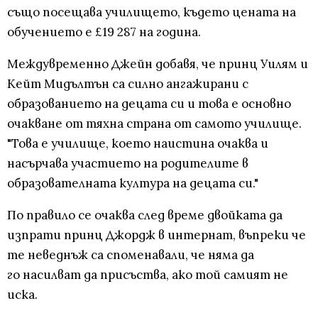
също посещава училището, където цената на
обучението е £19 287 на година.
Междувременно Джейн добавя, че принц Уилям и
Кейт Мидълтън са силно ангажирани с
образованието на децата си и това е основно
очакване от тяхна страна от самото училище.
"Това е училище, което наистина очаква и
насърчава участието на родителите в
образователната култура на децата си."
По правило се очаква след време двойката да
изпрати принц Джордж в интернат, въпреки че
те неведнъж са споменавали, че няма да
го насилват да присъства, ако той самият не
иска.