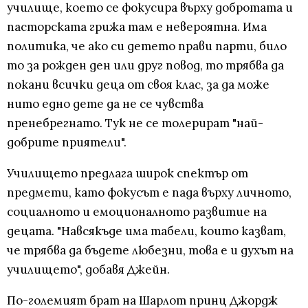
училище, което се фокусира върху добротата и
пасторската грижа там е невероятна. Има
политика, че ако си детето прави парти, било
то за рожден ден или друг повод, то трябва да
покани всички деца от своя клас, за да може
нито едно дете да не се чувства
пренебрегнато. Тук не се толерират "най-
добрите приятели".
Училището предлага широк спектър от
предмети, като фокусът е пада върху личното,
социалното и емоционалното развитие на
децата. "Навсякъде има табели, които казват,
че трябва да бъдете любезни, това е и духът на
училището", добавя Джейн.
По-големият брат на Шарлот принц Джордж