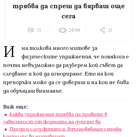
трябва да спреш да вярваш още
сега
13
24744
21
И
ма толкова много митове за
физическите упражнения, че понякога е
почти невъзможно да разберем кой съвет да
следваме и кой да игнорираме. Ето на кои
препоръки може да се довериш и на кои не бива
да обръщаш внимание.
Виж още:
Какви упражнения трябва да правите в
зависимост от формата на дупето ви
Преди и след фитнеса: Вдъхновяващи снимки,
които ще ви мотивират