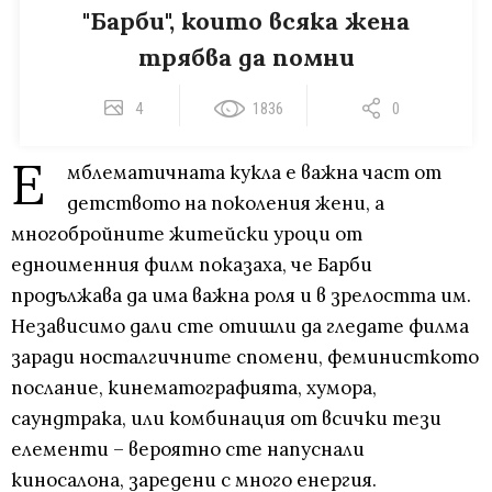
"Барби", които всяка жена
трябва да помни
4
1836
0
Е
мблематичната кукла е важна част от
детството на поколения жени, а
многобройните житейски уроци от
едноименния филм показаха, че Барби
продължава да има важна роля и в зрелостта им.
Независимо дали сте отишли ​​да гледате филма
заради носталгичните спомени, феминисткото
послание, кинематографията, хумора,
саундтрака, или комбинация от всички тези
елементи – вероятно сте напуснали
киносалона, заредени с много енергия.