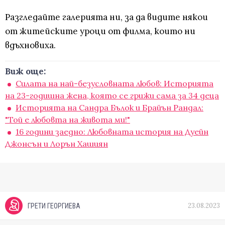
Разгледайте галерията ни, за да видите някои
от житейските уроци от филма, които ни
вдъхновиха.
Виж още:
Силата на най-безусловната любов: Историята
на 23-годишна жена, която се грижи сама за 34 деца
Историята на Сандра Бълок и Брайън Рандал:
"Той е любовта на живота ми!"
16 години заедно: Любовната история на Дуейн
Джонсън и Лорън Хашиян
23.08.2023
ГРЕТИ ГЕОРГИЕВА