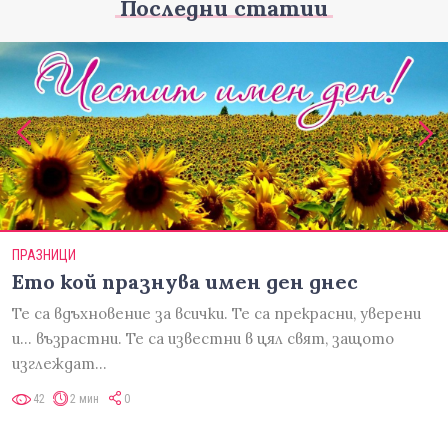
Последни статии
ПРАЗНИЦИ
Ето кой празнува имен ден днес
Те са вдъхновение за всички. Те са прекрасни, уверени
и... възрастни. Те са известни в цял свят, защото
изглеждат…
42
2 мин
0