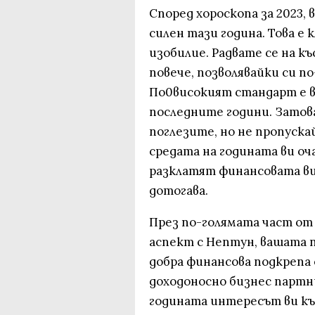
Според хороскопа за 2023,
силен тази година. Това е
изобилие. Радвате се на к
повече, позволявайки си п
По0високият стандарт е в
последните години. Затова
поглезите, но не пропуска
средата на годината ви оч
разклатят финансовата ви
дотогава.
През по-голямата част от 
аспект с Нептун, вашата п
добра финансова подкрепа
доходоносно бизнес партн
годината интересът ви къ