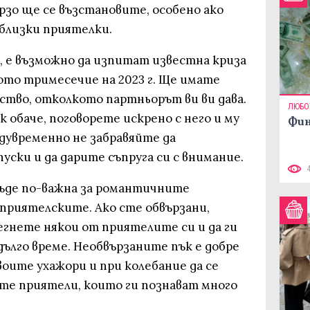
ързо ще се възстановите, особено ако
 близки приятелки.
, е възможно да изпитат известна криза
то тримесечие на 2023 г. Ще имате
ство, отколкото партньорът ви ви дава.
ЛЮБО
 обаче, поговорете искрено с него и му
Фин
дувременно не забравяйте да
уски и да дарите съпруга си с внимание.
 бъде по-важна за романтичните
приятелските. Ако сте обвързани,
егнете някои от приятелите си и да ги
дълго време. Необвързаните пък е добре
воите ухажори и при колебание да се
ите приятели, които ги познават много