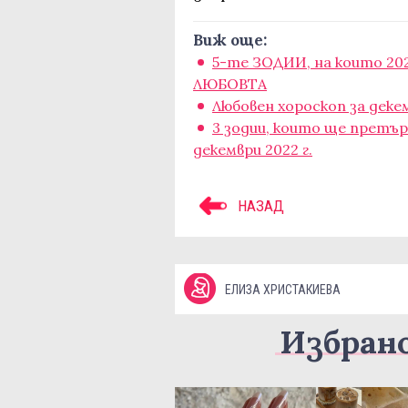
Виж още:
5-те ЗОДИИ, на които 202
ЛЮБОВТА
Любовен хороскоп за деке
3 зодии, които ще претъ
декември 2022 г.
НАЗАД
ЕЛИЗА ХРИСТАКИЕВА
Избран