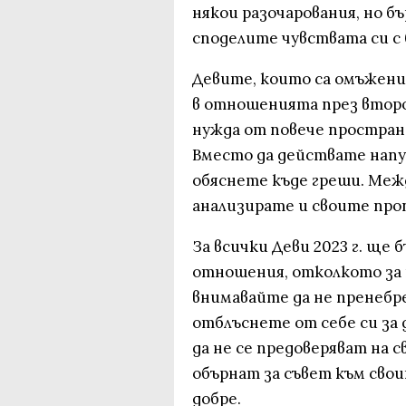
някои разочарования, но б
споделите чувствата си с
Девите, които са омъжени
в отношенията през второ
нужда от повече простран
Вместо да действате напук
обяснете къде греши. Меж
анализирате и своите проп
За всички Деви 2023 г. ще
отношения, отколкото за 
внимавайте да не пренебр
отблъснете от себе си за 
да не се предоверяват на с
обърнат за съвет към сво
добре.