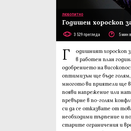
ЛЮБОПИТНО
Годишен хороскоп з
3 529 прегледа
5 мин 
Г
одишният хороскоп за
в работен план годи
одобрението на високопос
оптимизъм ще бъде голям,
многото ви приятели ще в
появи напрежение или нати
превърне в по-голям конф
си да се отказвате от тов
необходими търпение и по
старите ограничения и вр