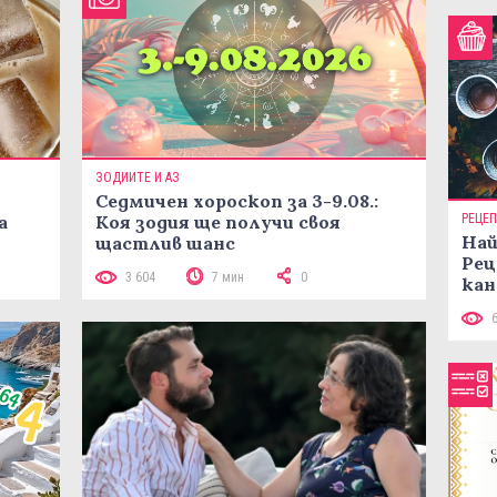
ЗОДИИТЕ И АЗ
Седмичен хороскоп за 3-9.08.:
а
Коя зодия ще получи своя
РЕЦЕ
Най
щастлив шанс
Рец
3 604
7 мин
0
кан