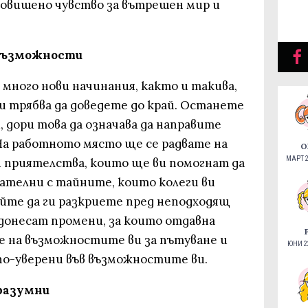
овишено чувство за вътрешен мир и
 възможности
с много нови начинания, както и такива,
и трябва да доведете до край. Останете
, дори това да означава да направите
На работното място ще се радвате на
О
МАРТ 2
 приятелства, които ще ви помогнат да
мателни с тайните, които колеги ви
айте да ги разкриете пред неподходящ
 донесат промени, за които отдавна
е на възможностите ви за пътуване и
ЮНИ 22
по-уверени във възможностите ви.
 разумни