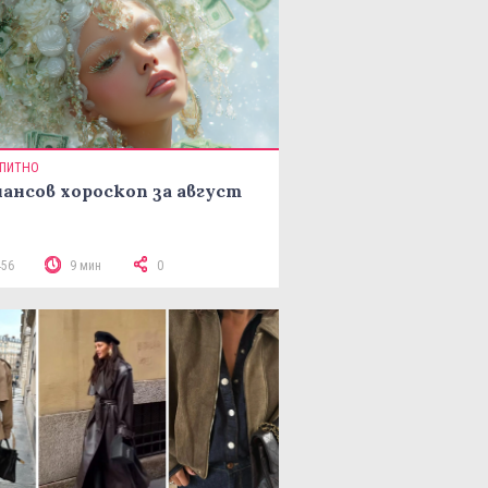
ПИТНО
ансов хороскоп за август
456
9 мин
0