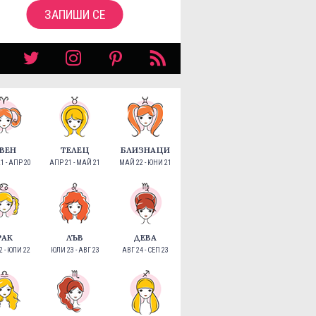
ЗАПИШИ СЕ
ВЕН
ТЕЛЕЦ
БЛИЗНАЦИ
1 - АПР 20
АПР 21 - МАЙ 21
МАЙ 22 - ЮНИ 21
РАК
ЛЪВ
ДЕВА
 - ЮЛИ 22
ЮЛИ 23 - АВГ 23
АВГ 24 - СЕП 23