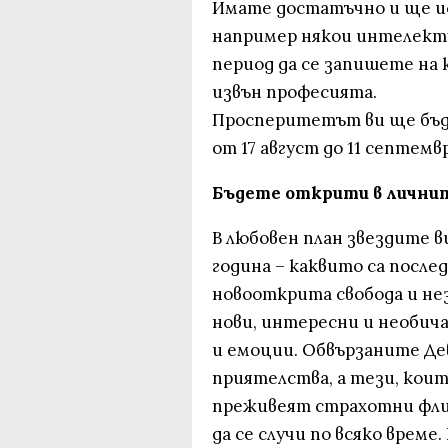
Имате достатъчно и ще ис
например някои интелекту
период да се запишете на 
извън професията.
Просперитетът ви ще бъде
от 17 август до 11 септемв
Бъдете открити в лични
В любовен план звездите 
година – каквито са послед
новооткрита свобода и не
нови, интересни и необича
и емоции. Обвързаните Де
приятелства, а тези, кои
преживеят страхотни флир
да се случи по всяко време