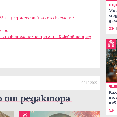
ТЕНД
Мод
мод
3 г. ще донесе най-много късмет в
дам
си
мври
рпят феноменална промяна в любовта през
02.12.2022
РЕЦЕ
Как
о от редактора
поп
нов
рец