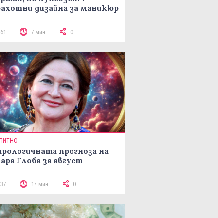
ахотни дизайна за маникюр
161
7 мин
0
ПИТНО
рологичната прогноза на
ара Глоба за август
237
14 мин
0