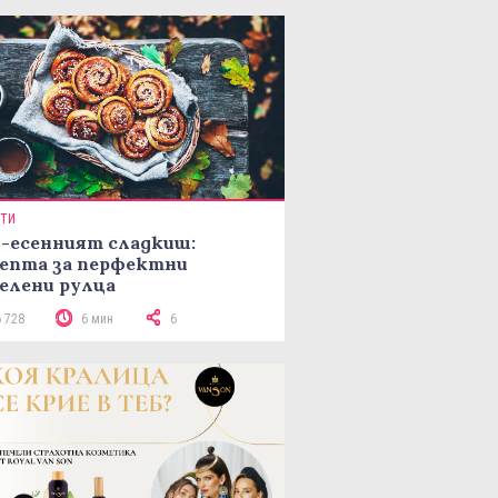
ПТИ
-есенният сладкиш:
епта за перфектни
елени рулца
6 728
6 мин
6