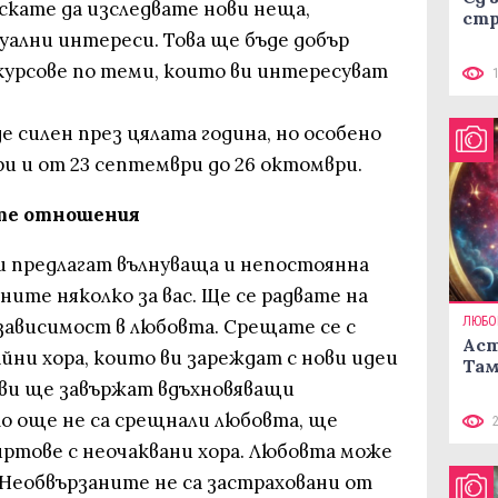
кате да изследвате нови неща,
стр
ални интереси. Това ще бъде добър
курсове по теми, които ви интересуват
 силен през цялата година, но особено
ри и от 23 септември до 26 октомври.
те отношения
ви предлагат вълнуваща и непостоянна
ните няколко за вас. Ще се радвате на
ЛЮБО
зависимост в любовта. Срещате се с
Аст
йни хора, които ви зареждат с нови идеи
Там
ви ще завържат вдъхновяващи
то още не са срещнали любовта, ще
тове с неочаквани хора. Любовта може
. Необвързаните не са застраховани от