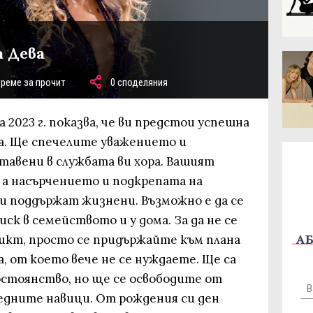
а Дева
време за прочит
0 споделяния
 2023 г. показва, че ви предстои успешна
на. Ще спечелите уважението и
тавени в службата ви хора. Вашият
 а насърчението и подкрепата на
и поддържат жизнени. Възможно е да се
ск в семейството и у дома. За да не се
АБ
ликт, просто се придържайте към плана
а, от което вече не се нуждаете. Ще са
стоянство, но ще се освободите от
едните навици. От рождения си ден