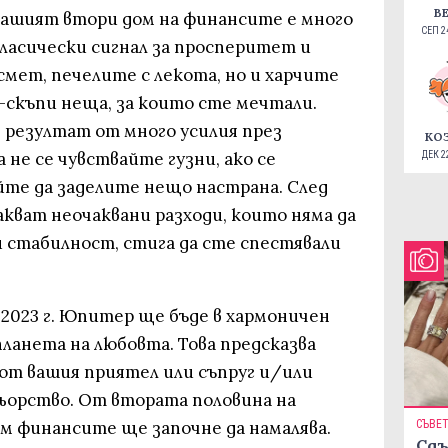
В
 вашият втори дом на финансите е много
СЕП 24
 класически сигнал за просперитет и
ъсмет, печелите с лекота, но и харчите
о-скъпи неща, за които сте мечтали.
 резултат от много усилия през
КО
 не се чувствайте гузни, ако се
ДЕК 22
йте да заделите нещо настрана. След
акват неочаквани разходи, които няма да
 стабилност, стига да сте спестявали
2023 г. Юпитер ще бъде в хармоничен
ланета на любовта. Това предсказва
 от вашия приятел или съпруг и/или
ьорство. От втората половина на
м финансите ще започне да намалява.
СЪВЕ
Сдъ