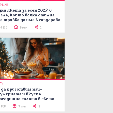
ЕНЦИИ
ни якета за есен 2025: 6
ела, които всяка стилна
а трябва да има в гардероба
14 876
9 мин
2
ПТИ
 да приготвим най-
улярната и вкусна
огодишна салата в света -
епта Мимоза
6 868
3 мин
2