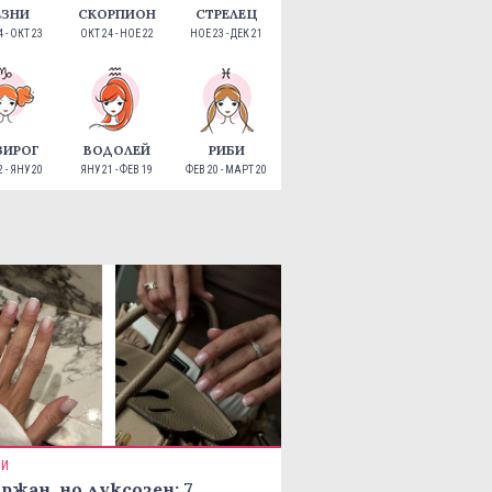
ЕЗНИ
СКОРПИОН
СТРЕЛЕЦ
 - ОКТ 23
ОКТ 24 - НОЕ 22
НОЕ 23 - ДЕК 21
ЗИРОГ
ВОДОЛЕЙ
РИБИ
 - ЯНУ 20
ЯНУ 21 - ФЕВ 19
ФЕВ 20 - МАРТ 20
ТИ
ржан, но луксозен: 7