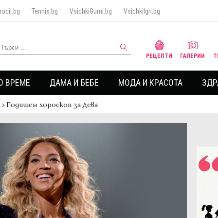
ocii.bg
Tennis.bg
VsichkiGumi.bg
VsichkiIgri.bg
РЕЦЕПТИ
ГАЛЕРИИ
Т
О ВРЕМЕ
ДАМА И БЕБЕ
МОДА И КРАСОТА
ЗДР
›
Годишен хороскоп за Дева