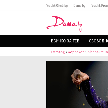
VsichkiOferti.bg
Dama.bg
VsichkiProm
ВСИЧКО ЗА ТЕБ
СВОБОДН
Dama.bg
›
Хороскоп
›
Любопитно