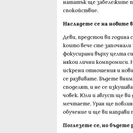
нататък ще забележите п
спокойствие.
Насладете се на новите
Деви, предстои ви година 
които вече сте започнали 
фокусирани върху целта си
някои лични компромиси. 
искрени отношения и нови
се развивате. Бъдете вни
споделят, и не се изкушав
човек. Юли и август ще ви
мечтаете. Уран ще повлия
обучение и ще ви направи 
Поглезете се, но бъдете