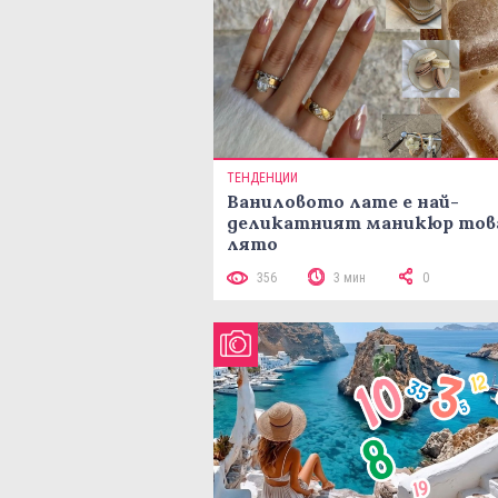
ТЕНДЕНЦИИ
Ваниловото лате е най-
деликатният маникюр тов
лято
356
3 мин
0