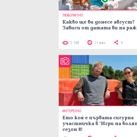
ЛЮБОПИТНО
Какво ще ви донесе август?
Зависи от датата ви на ра
2 188
11 мин
0
ИНТЕРЕСНО
Ето коя е първата сигурна
участничка в "Игри на воля
сезон 8!