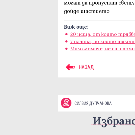
могат да пропуснат светли
дойде щастието.
Виж още:
20 неща, от които трябва
7 начина, по които тялото
Мило момиче, не си и пом
НАЗАД
СИЛВИЯ ДУПЧАНОВА
Избран