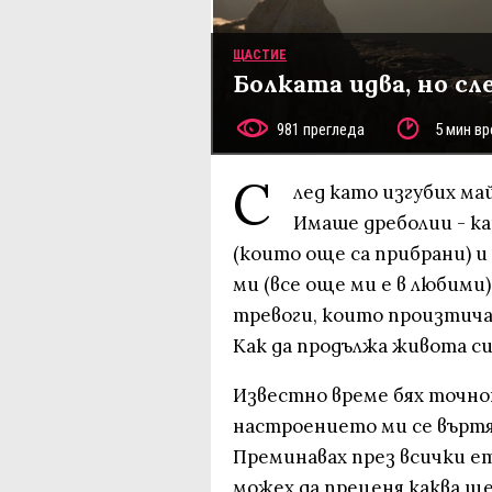
ЩАСТИЕ
Болката идва, но с
981 прегледа
5 мин вр
С
лед като изгубих ма
Имаше дреболии - ка
(които още са прибрани) и
ми (все още ми е в любими
тревоги, които произтича
Как да продължа живота си
Известно време бях точно
настроението ми се въртя
Преминавах през всички ет
можех да преценя каква ще