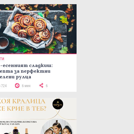
ПТИ
-есенният сладкиш:
епта за перфектни
елени рулца
6 724
6 мин
6