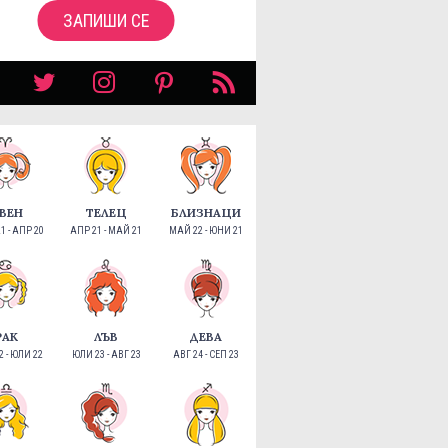
ЗАПИШИ СЕ
ВЕН
ТЕЛЕЦ
БЛИЗНАЦИ
1 - АПР 20
АПР 21 - МАЙ 21
МАЙ 22 - ЮНИ 21
РАК
ЛЪВ
ДЕВА
 - ЮЛИ 22
ЮЛИ 23 - АВГ 23
АВГ 24 - СЕП 23