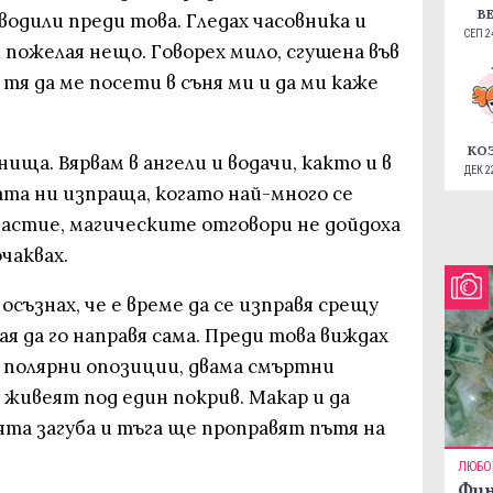
В
водили преди това. Гледах часовника и
СЕП 24
 си пожелая нещо. Говорех мило, сгушена във
тя да ме посети в съня ми и да ми каже
КО
нища. Вярвам в ангели и водачи, както и в
ДЕК 22
ата ни изпраща, когато най-много се
щастие, магическите отговори не дойдоха
чаквах.
съзнах, че е време да се изправя срещу
я да го направя сама. Преди това виждах
полярни опозиции, двама смъртни
а живеят под един покрив. Макар и да
оята загуба и тъга ще проправят пътя на
ЛЮБО
Фин