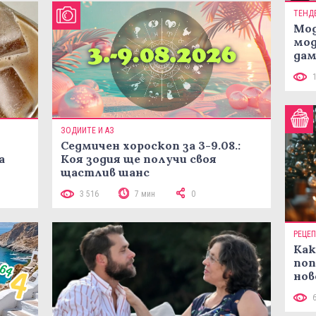
ТЕНД
Мод
мод
дам
си
ЗОДИИТЕ И АЗ
Седмичен хороскоп за 3-9.08.:
а
Коя зодия ще получи своя
щастлив шанс
3 516
7 мин
0
РЕЦЕ
Как
поп
нов
рец