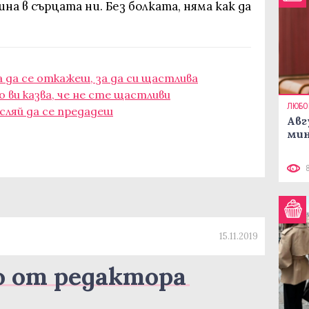
на в сърцата ни. Без болката, няма как да
 да се откажеш, за да си щастлива
 ви казва, че не сте щастливи
ЛЮБО
исляй да се предадеш
Авг
мин
15.11.2019
о от редактора