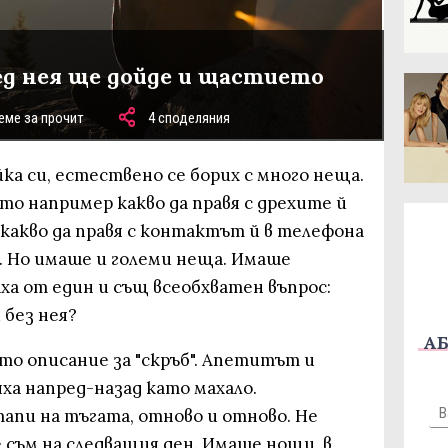
лед нея ще дойде и щастието
еме за прочит
4 споделяния
йка си, естествено се борих с много неща.
то например какво да правя с дрехите й
 какво да правя с контактът й в телефона
). Но имаше и големи неща. Имаше
ха от един и същ всеобхватен въпрос:
 без нея?
АБ
то описание за "скръб". Апетитът и
ха напред-назад като махало.
апи на тъгата, отново и отново. Не
 съм на следващия ден. Имаше нощи, в