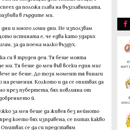
спеех да положа глава на възглавницата,
разбива в гърдите ми.
дни и много лоши дни. Не използвам
щото истината е, че едва като ударих
гам, за да поема малко въздух.
ка си в труден ден. Тя беше моята
О
 ми. Тя беше до мен във всеки един миг
МАРТ 2
вече не беше. До този момент тя винаги
о на решения. Колкото и да се опитвах да
но през пубертета, бях повлияна от
добрението й.
ЮНИ 22
ежко за мен беше да живея без нейното
пред което бях изправена, се питах какво
 Опитвах се да си представям