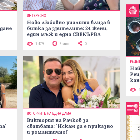
ИНТЕРЕСНО
Ново любовно риалити влиза в
жданe
битка за зрителите: 24 жени,
един мъж и една СВЕКЪРВА
1 479
3 мин
0
РЕЦЕ
Най
Рец
кан
ИСТОРИИТЕ НА ЕДНА ДАМА
Виктория на Рачков за
та"
сватбата: "Искам да е приказно
и романтично!"