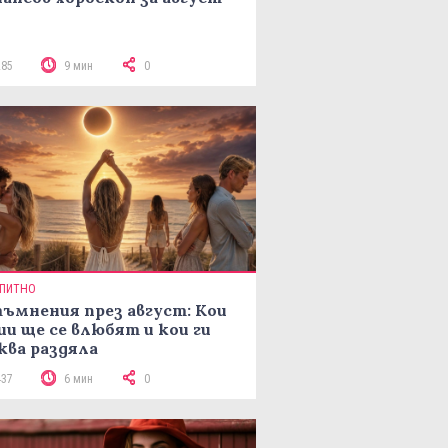
285
9 мин
0
ПИТНО
ъмнения през август: Кои
ии ще се влюбят и кои ги
ква раздяла
437
6 мин
0