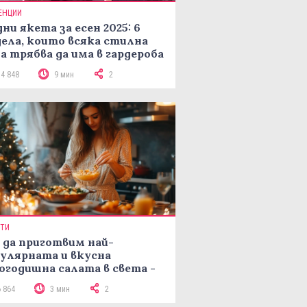
ЕНЦИИ
ни якета за есен 2025: 6
ела, които всяка стилна
а трябва да има в гардероба
14 848
9 мин
2
ПТИ
 да приготвим най-
улярната и вкусна
огодишна салата в света -
епта Мимоза
6 864
3 мин
2