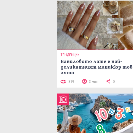
ТЕНДЕНЦИИ
Ваниловото лате е най-
деликатният маникюр тов
лято
319
3 мин
0