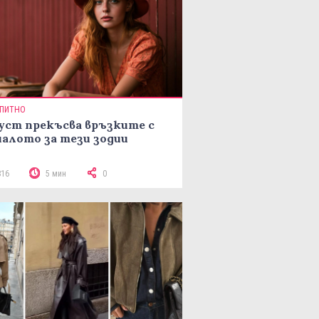
ПИТНО
уст прекъсва връзките с
алото за тези зодии
816
5 мин
0