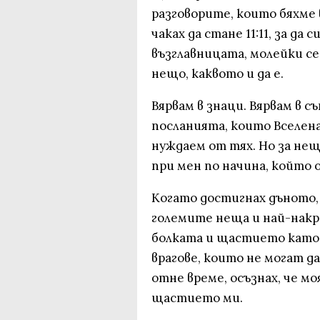
разговорите, които бяхме 
чаках да стане 11:11, за да
възглавницата, молейки се 
нещо, каквото и да е.
Вярвам в знаци. Вярвам в съ
посланията, които Вселен
нуждаем от тях. Но за не
при мен по начина, който о
Когато достигнах дъното, о
големите неща и най-накра
болката и щастието като 
врагове, които не могат д
отне време, осъзнах, че м
щастието ми.