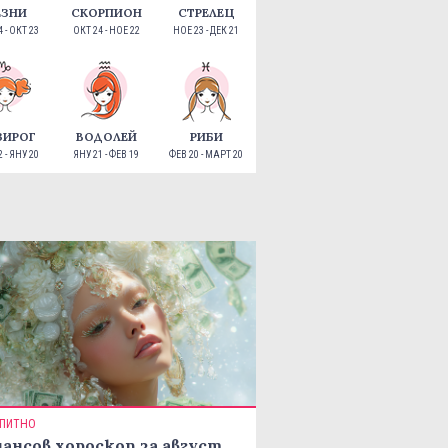
ЕЗНИ
СКОРПИОН
СТРЕЛЕЦ
 - ОКТ 23
ОКТ 24 - НОЕ 22
НОЕ 23 - ДЕК 21
ЗИРОГ
ВОДОЛЕЙ
РИБИ
 - ЯНУ 20
ЯНУ 21 - ФЕВ 19
ФЕВ 20 - МАРТ 20
ПИТНО
ансов хороскоп за август