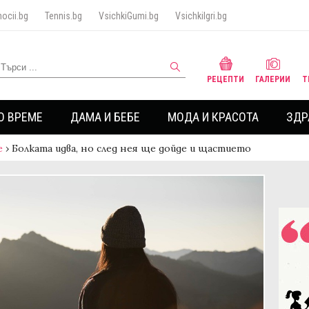
ocii.bg
Tennis.bg
VsichkiGumi.bg
VsichkiIgri.bg
РЕЦЕПТИ
ГАЛЕРИИ
Т
О ВРЕМЕ
ДАМА И БЕБЕ
МОДА И КРАСОТА
ЗДР
е
›
Болката идва, но след нея ще дойде и щастието