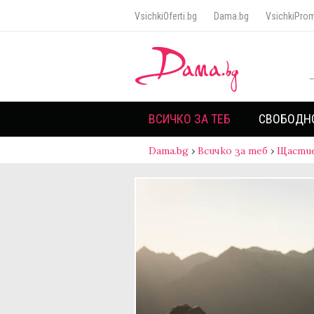
VsichkiOferti.bg
Dama.bg
VsichkiProm
ВСИЧКО ЗА ТЕБ
СВОБОДН
Dama.bg
›
Всичко за теб
›
Щасти