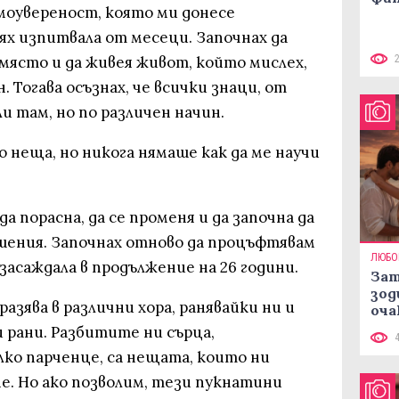
моувереност, която ми донесе
ях изпитвала от месеци. Започнах да
 място и да живея живот, който мислех,
. Тогава осъзнах, че всички знаци, от
ли там, но по различен начин.
о неща, но никога нямаше как да ме научи
да порасна, да се променя и да започна да
шения. Започнах отново да процъфтявам
ЛЮБО
засаждала в продължение на 26 години.
Зат
зод
разява в различни хора, ранявайки ни и
оча
 рани. Разбитите ни сърца,
лко парченце, са нещата, които ни
е. Но ако позволим, тези пукнатини