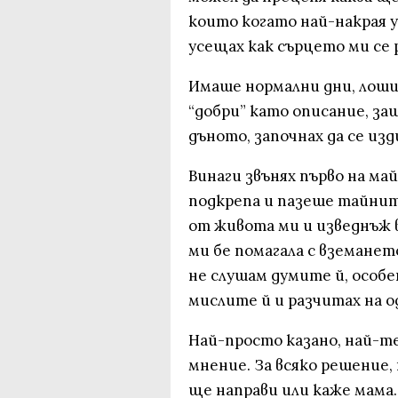
които когато най-накрая у
усещах как сърцето ми се 
Имаше нормални дни, лоши 
“добри” като описание, за
дъното, започнах да се изди
Винаги звънях първо на май
подкрепа и пазеше тайните
от живота ми и изведнъж 
ми бе помагала с вземанет
не слушам думите й, особе
мислите й и разчитах на о
Най-просто казано, най-т
мнение. За всяко решение, 
ще направи или каже мама.