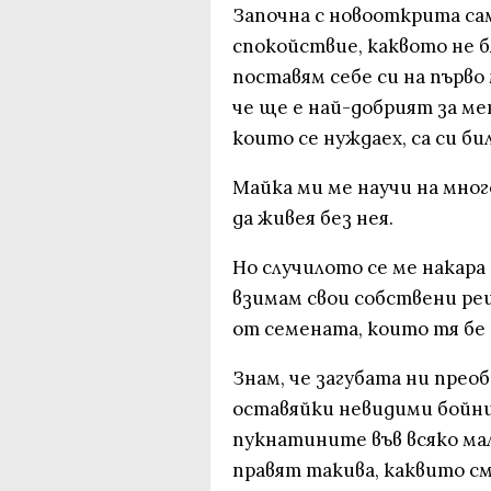
Започна с новооткрита са
спокойствие, каквото не б
поставям себе си на първо
че ще е най-добрият за мен
които се нуждаех, са си би
Майка ми ме научи на мног
да живея без нея.
Но случилото се ме накара 
взимам свои собствени ре
от семената, които тя бе 
Знам, че загубата ни преоб
оставяйки невидими бойни
пукнатините във всяко ма
правят такива, каквито см