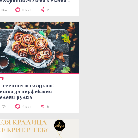
огодишна салата в света -
епта Мимоза
6 864
3 мин
2
ПТИ
-есенният сладкиш:
епта за перфектни
елени рулца
6 724
6 мин
6