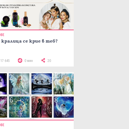
ОВЕ
 кралица се крие в теб?
117 645
0 мин
20
ОВЕ