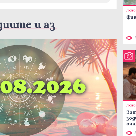
ЛЮБО
Фин
диите и аз
ЛЮБО
Зат
зод
оча