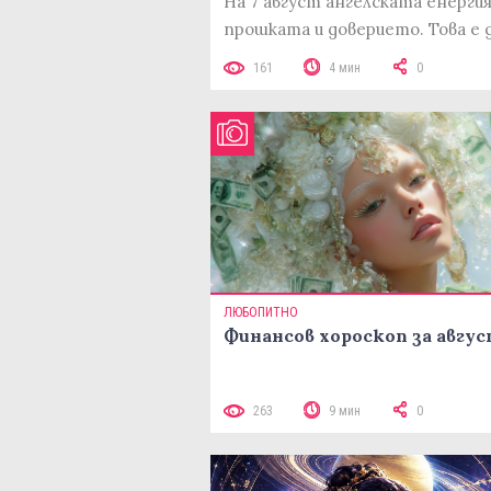
На 7 август ангелската енерги
прошката и доверието. Това е 
161
4 мин
0
ЛЮБОПИТНО
Финансов хороскоп за авгу
263
9 мин
0