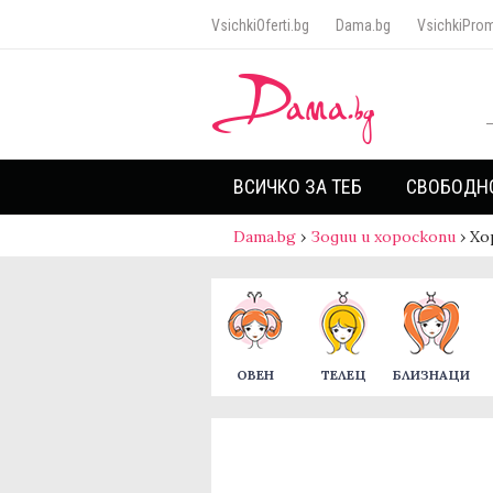
VsichkiOferti.bg
Dama.bg
VsichkiProm
ВСИЧКО ЗА ТЕБ
СВОБОДН
Dama.bg
›
Зодии и хороскопи
›
Хо
ОВЕН
ТЕЛЕЦ
БЛИЗНАЦИ