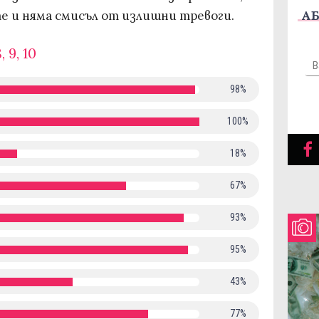
АБ
те и няма смисъл от излишни тревоги.
8, 9, 10
98%
100%
18%
67%
93%
95%
43%
77%