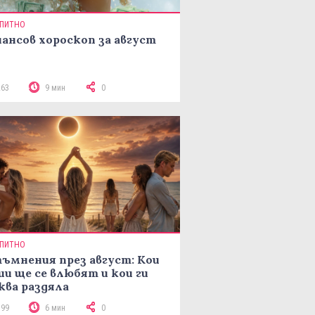
ПИТНО
ансов хороскоп за август
263
9 мин
0
ПИТНО
ъмнения през август: Кои
ии ще се влюбят и кои ги
ква раздяла
399
6 мин
0