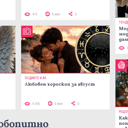
415
6 мин
0
ТЕНД
Мод
мод
дам
си
ЗОДИИТЕ И АЗ
Любовен хороскоп за август
6 305
6 мин
0
РЕЦЕ
Как
юбопитно
поп