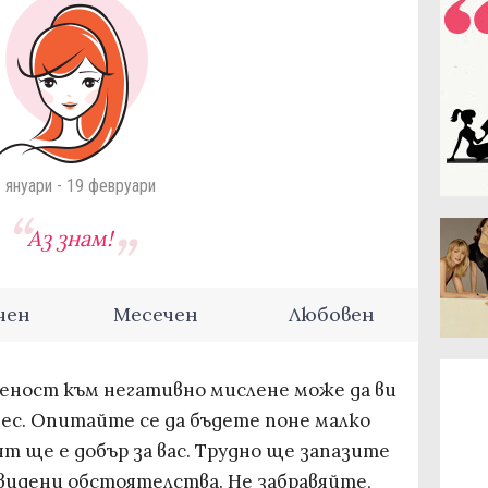
 януари - 19 февруари
Аз знам!
чен
Месечен
Любовен
еност към негативно мислене може да ви
нес. Опитайте се да бъдете поне малко
т ще е добър за вас. Трудно ще запазите
видени обстоятелства. Не забравяйте,