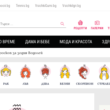
ocii.bg
Tennis.bg
VsichkiGumi.bg
VsichkiIgri.bg
РЕЦЕПТИ
ГАЛЕРИИ
Т
О ВРЕМЕ
ДАМА И БЕБЕ
МОДА И КРАСОТА
ЗДР
роскоп за зодия Водолей
РАК
ЛЪВ
ДЕВА
ВЕЗНИ
СКОРПИОН
СТРЕЛЕ