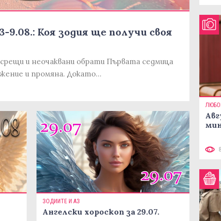
-9.08.: Коя зодия ще получи своя
срещи и неочаквани обрати Първата седмица
вижение и промяна. Докато…
ЛЮБО
Авг
мин
ЗОДИИТЕ И АЗ
Ангелски хороскоп за 29.07.