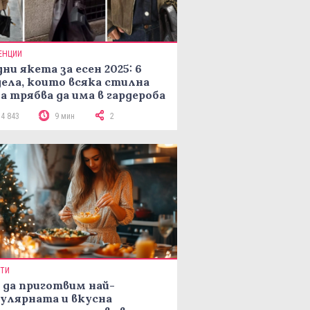
ЕНЦИИ
ни якета за есен 2025: 6
ела, които всяка стилна
а трябва да има в гардероба
14 843
9 мин
2
ПТИ
 да приготвим най-
улярната и вкусна