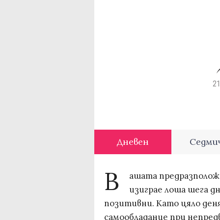
21
Дневен
Седми
В
ашата предразполож
изиграе лоша шега д
позитивни. Като цяло деня
самообладание при непред