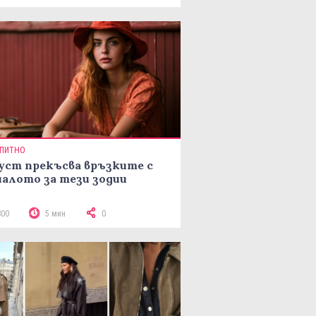
ПИТНО
уст прекъсва връзките с
алото за тези зодии
800
5 мин
0