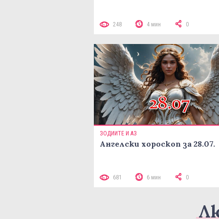
248
4 мин
0
ЗОДИИТЕ И АЗ
Ангелски хороскоп за 28.07.
681
6 мин
0
Л