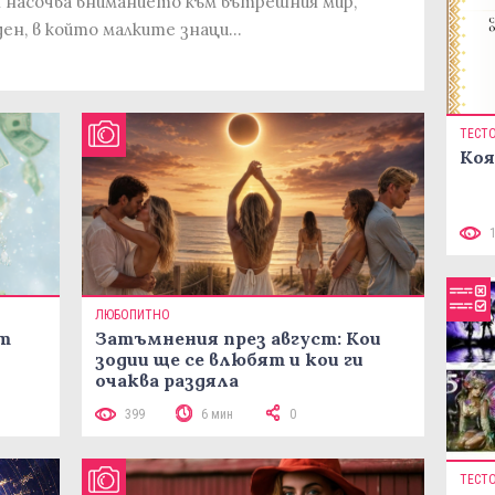
я насочва вниманието към вътрешния мир,
ден, в който малките знаци…
ТЕСТ
Коя
ЛЮБОПИТНО
ст
Затъмнения през август: Кои
зодии ще се влюбят и кои ги
очаква раздяла
399
6 мин
0
ТЕСТ