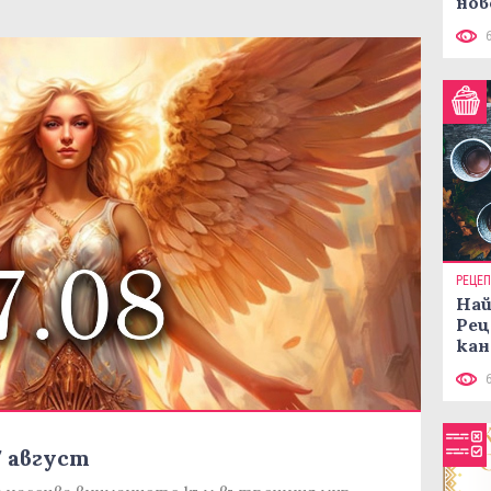
нов
рец
РЕЦЕ
Най
Рец
кан
7 август