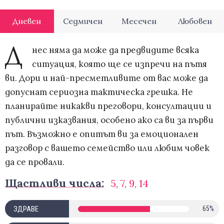
Дневен
Седмичен
Месечен
Любовен
Д
нес няма да може да предвидите всяка
ситуация, която ще се изпречи на пътя
ви. Дори и най-пресметливите от вас може да
допуснат сериозна тактическа грешка. Не
планирайте никакви преговори, консултации и
публични изказвания, особено ако са ви за първи
път. Възможно е опитът ви за емоционален
разговор с вашето семейство или любим човек
да се провали.
Щастливи числа:
5, 7, 9, 14
ЗДРАВЕ
65%