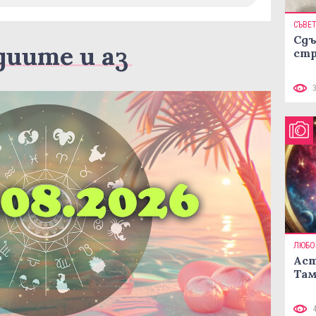
СЪВЕ
Сдъ
диите и аз
стр
ЛЮБО
Аст
Там