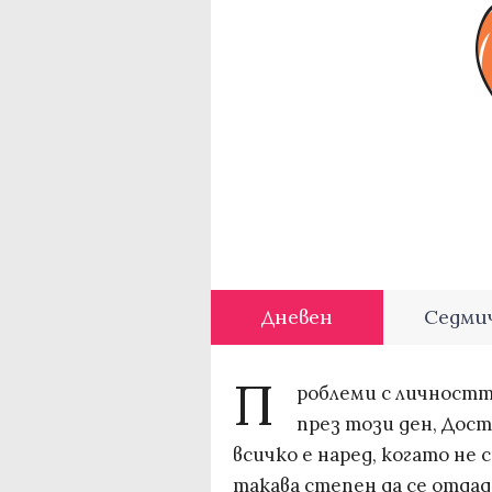
Дневен
Седми
П
роблеми с личностт
през този ден, Дост
всичко е наред, когато не
такава степен да се отдад