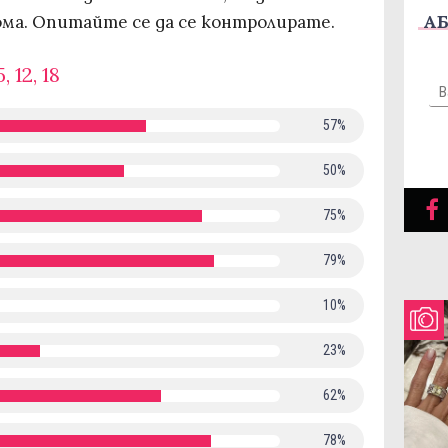
АБ
ома. Опитайте се да се контролирате.
5, 12, 18
57%
50%
75%
79%
10%
23%
62%
78%