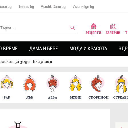
ocii.bg
Tennis.bg
VsichkiGumi.bg
VsichkiIgri.bg
РЕЦЕПТИ
ГАЛЕРИИ
Т
О ВРЕМЕ
ДАМА И БЕБЕ
МОДА И КРАСОТА
ЗДР
роскоп за зодия Близнаци
РАК
ЛЪВ
ДЕВА
ВЕЗНИ
СКОРПИОН
СТРЕЛЕ