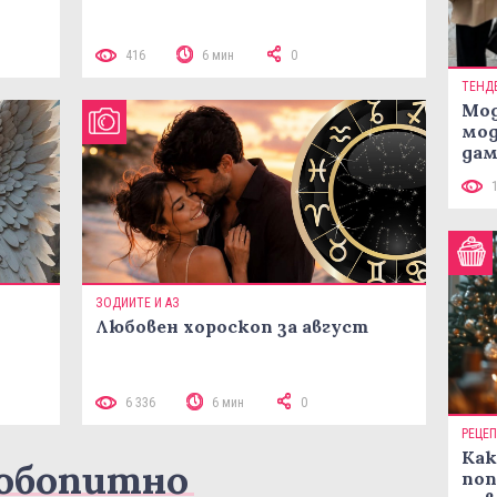
416
6 мин
0
ТЕНД
Мод
мод
дам
си
ЗОДИИТЕ И АЗ
Любовен хороскоп за август
6 336
6 мин
0
РЕЦЕ
Как
юбопитно
поп