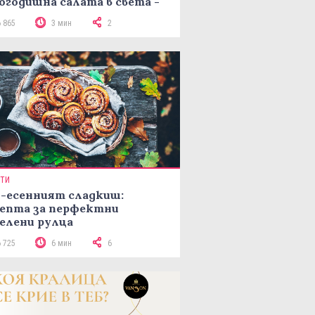
огодишна салата в света -
епта Мимоза
6 865
3 мин
2
ПТИ
-есенният сладкиш:
епта за перфектни
елени рулца
6 725
6 мин
6