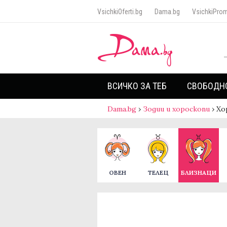
VsichkiOferti.bg
Dama.bg
VsichkiProm
ВСИЧКО ЗА ТЕБ
СВОБОДН
Dama.bg
›
Зодии и хороскопи
›
Хо
ОВЕН
ТЕЛЕЦ
БЛИЗНАЦИ