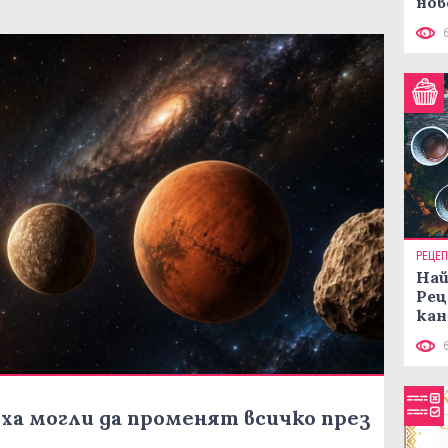
нов
рец
РЕЦЕ
Най
Рец
кан
ха могли да променят всичко през