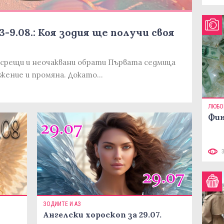
-9.08.: Коя зодия ще получи своя
срещи и неочаквани обрати Първата седмица
вижение и промяна. Докато…
ЛЮБО
Фин
ЗОДИИТЕ И АЗ
Ангелски хороскоп за 29.07.