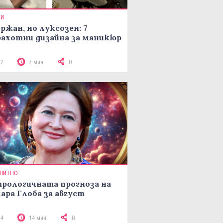
ТИ
ржан, но луксозен: 7
ахотни дизайна за маникюр
32
7 мин
0
ПИТНО
рологичната прогноза на
ара Глоба за август
44
14 мин
0