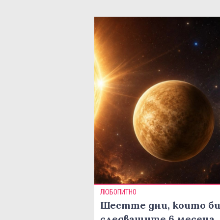
ЛЮБОПИТНО
Шестте дни, които би
следващите 6 месеца