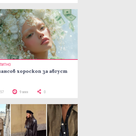
ПИТНО
ансов хороскоп за август
357
9 мин
0