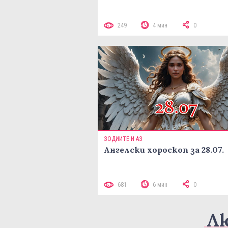
249
4 мин
0
ЗОДИИТЕ И АЗ
Ангелски хороскоп за 28.07.
681
6 мин
0
Л