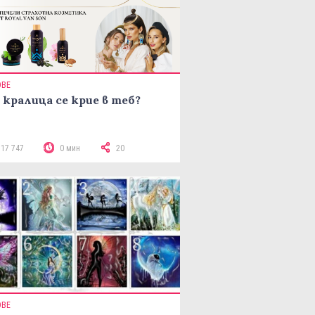
ОВЕ
 кралица се крие в теб?
117 747
0 мин
20
ОВЕ