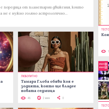
 е поредица от планетарни движения, които
а не е нужно голямо астрологично…
ТЕСТ
Коя
ЛЮБОПИТНО
на
Тамара Глоба обяви коя е
зодията, която ще владее
новата седмица
46
2 мин
0
ТЕСТ