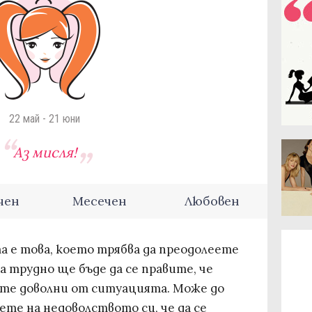
22 май - 21 юни
Аз мисля!
чен
Месечен
Любовен
а е това, което трябва да преодолеете
а трудно ще бъде да се правите, че
 сте доволни от ситуацията. Може до
ете на недоволството си, че да се