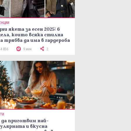
ЕНЦИИ
ни якета за есен 2025: 6
ела, които всяка стилна
а трябва да има в гардероба
14 856
9 мин
2
ПТИ
 да приготвим най-
улярната и вкусна