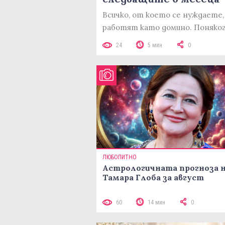
Всичко, от което се нуждаете,
работят като домино. Поняког
24
5 мин
0
ЛЮБОПИТНО
Астрологичната прогноза 
Тамара Глоба за август
60
14 мин
0