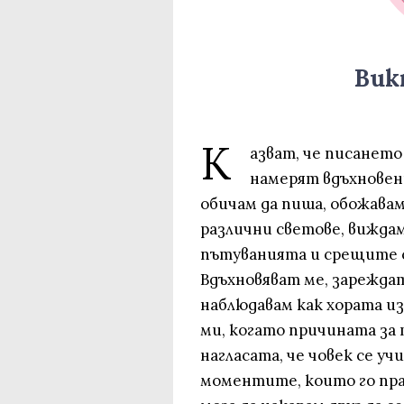
Вик
К
азват, че писането 
намерят вдъхновени
обичам да пиша, обожава
различни светове, вижда
пътуванията и срещите с
Вдъхновяват ме, зарежда
наблюдавам как хората и
ми, когато причината за 
нагласата, че човек се учи
моментите, които го пра