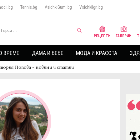
ocii.bg
Tennis.bg
VsichkiGumi.bg
VsichkiIgri.bg
РЕЦЕПТИ
ГАЛЕРИИ
Т
О ВРЕМЕ
ДАМА И БЕБЕ
МОДА И КРАСОТА
ЗДР
тория Попова - новини и статии