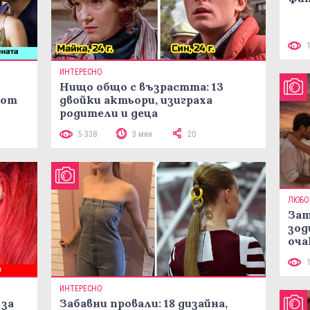
ИНТЕРЕСНО
Нищо общо с възрастта: 13
 от
двойки актьори, изиграха
родители и деца
5 338
3 мин
20
ЛЮБО
Зат
зод
оча
ИНТЕРЕСНО
 за
Забавни провали: 18 дизайна,