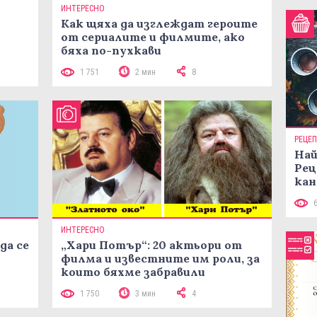
ИНТЕРЕСНО
Как щяха да изглеждат героите
от сериалите и филмите, ако
бяха по-пухкави
1 751
2 мин
8
РЕЦЕ
Най
Рец
кан
ИНТЕРЕСНО
да се
„Хари Потър“: 20 актьори от
филма и известните им роли, за
които бяхме забравили
1 750
3 мин
4