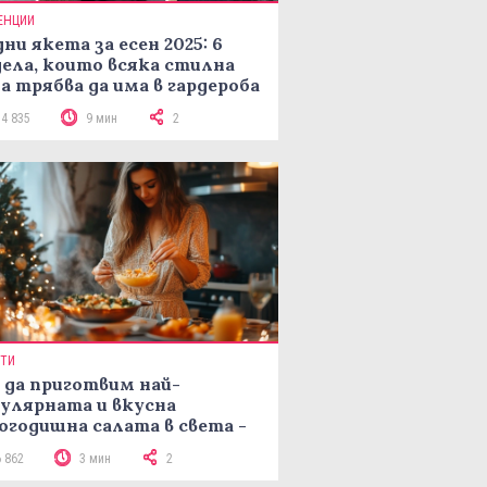
ЕНЦИИ
ни якета за есен 2025: 6
ела, които всяка стилна
а трябва да има в гардероба
14 835
9 мин
2
ПТИ
 да приготвим най-
улярната и вкусна
огодишна салата в света -
епта Мимоза
6 862
3 мин
2