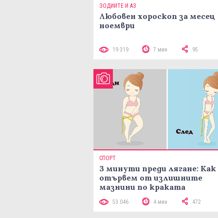
ЗОДИИТЕ И АЗ
Любовен хороскоп за месец
ноември
19 319
7 мин
95
СПОРТ
3 минути преди лягане: Как 
отървем от излишните
мазнини по краката
53 046
4 мин
472