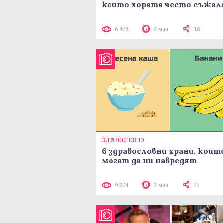
които хората често съжал
6 428
2 мин
18
ЗДРАВОСЛОВНО
6 здравословни храни, коит
могат да ни навредят
9 304
2 мин
72