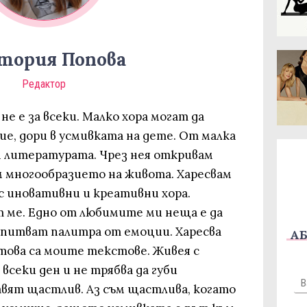
тория Попова
Редактор
не е за всеки. Малко хора могат да
е, дори в усмивката на дете. От малка
м литературата. Чрез нея откривам
м многообразието на живота. Харесвам
 иновативни и креативни хора.
т ме. Едно от любимите ми неща е да
зпитват палитра от емоции. Харесва
АБ
това са моите текстове. Живея с
 всеки ден и не трябва да губи
вят щастлив. Аз съм щастлива, когато