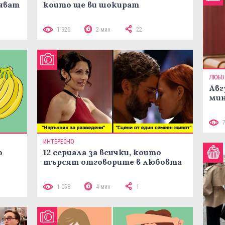
яват
които ще ви шокират
1 926
2 мин
22
ЛЮБО
Авг
мин
ИНТЕРЕСНО
о
12 сериала за всички, които
търсят отговорите в любовта
1 058
4 мин
1