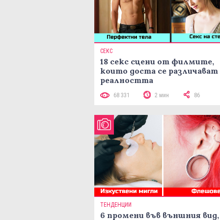
СЕКС
18 секс сцени от филмите,
които доста се различават
реалността
68 331
2 мин
86
ТЕНДЕНЦИИ
6 промени във външния вид,