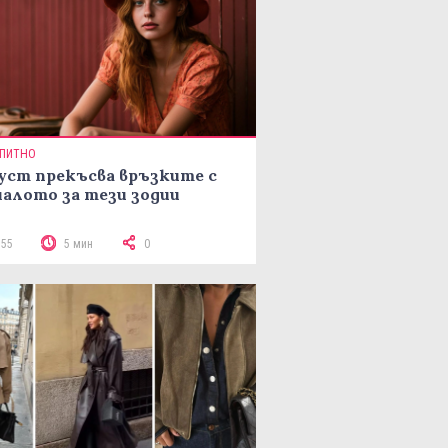
ПИТНО
уст прекъсва връзките с
алото за тези зодии
755
5 мин
0