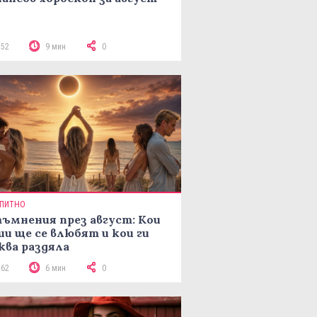
152
9 мин
0
ПИТНО
ъмнения през август: Кои
ии ще се влюбят и кои ги
ква раздяла
162
6 мин
0