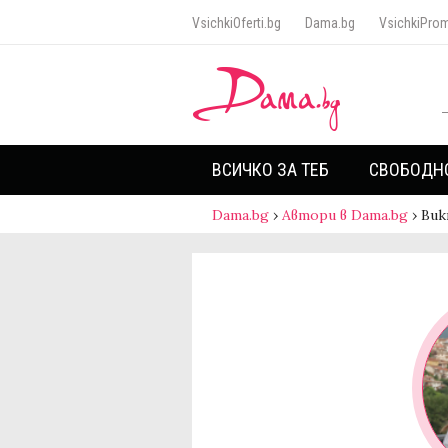
VsichkiOferti.bg
Dama.bg
VsichkiProm
ВСИЧКО ЗА ТЕБ
СВОБОДН
Dama.bg
›
Автори в Dama.bg
›
Вик