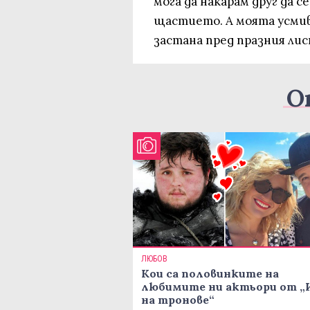
мога да накарам друг да 
щастието. А моята усмивк
застана пред празния лис
О
ЛЮБОВ
Кои са половинките на
любимите ни актьори от „
на тронове“