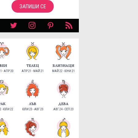
ЗАПИШИ СЕ
ВЕН
ТЕЛЕЦ
БЛИЗНАЦИ
1 - АПР 20
АПР 21 - МАЙ 21
МАЙ 22 - ЮНИ 21
РАК
ЛЪВ
ДЕВА
 - ЮЛИ 22
ЮЛИ 23 - АВГ 23
АВГ 24 - СЕП 23