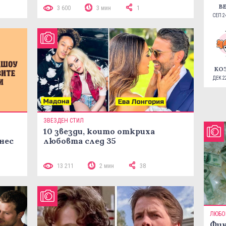
В
3 600
3 мин
1
СЕП 24
КО
ДЕК 22
ЗВЕЗДЕН СТИЛ
10 звезди, които откриха
нес
любовта след 35
13 211
2 мин
38
ЛЮБО
Фин