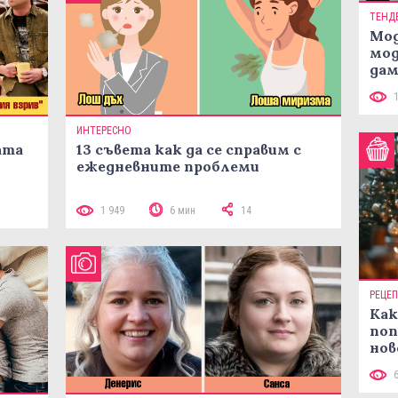
ТЕНД
Мод
мод
дам
си
ИНТЕРЕСНО
ата
13 съвета как да се справим с
ежедневните проблеми
1 949
6 мин
14
РЕЦЕ
Как
поп
нов
рец