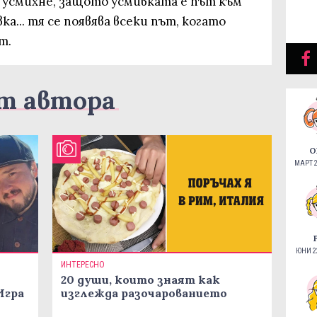
се усмихне, защото усмивката е път към
а... тя се появява всеки път, когато
т.
т автора
О
МАРТ 2
ЮНИ 22
ИНТЕРЕСНО
20 души, които знаят как
Игра
изглежда разочарованието