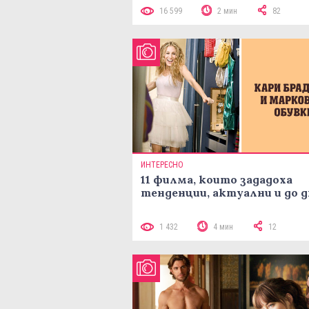
16 599
2 мин
82
ИНТЕРЕСНО
11 филма, които зададоха
тенденции, актуални и до д
1 432
4 мин
12