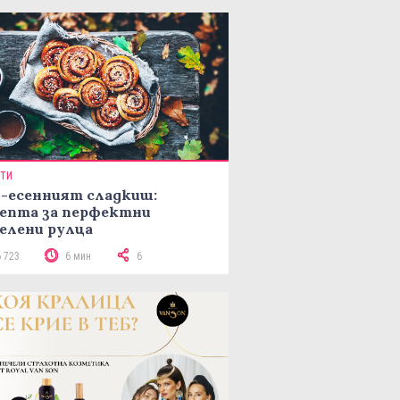
ПТИ
-есенният сладкиш:
епта за перфектни
елени рулца
6 723
6 мин
6