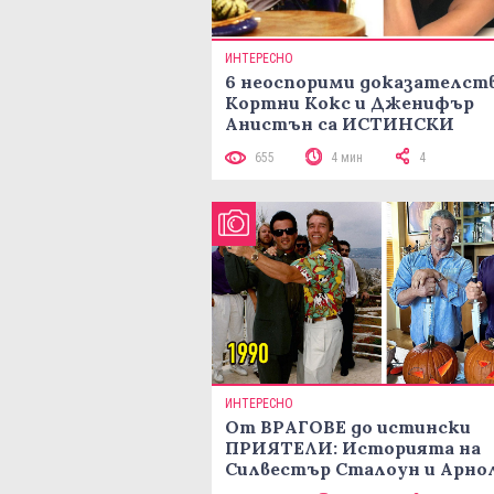
ИНТЕРЕСНО
6 неоспорими доказателств
Кортни Кокс и Дженифър
Анистън са ИСТИНСКИ
приятелки
655
4 мин
4
ИНТЕРЕСНО
От ВРАГОВЕ до истински
ПРИЯТЕЛИ: Историята на
Силвестър Сталоун и Арно
Шварценегер