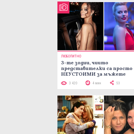
ЛЮБОПИТНО
3-те зодии, чиито
представителки са просто
НЕУСТОИМИ за мъжете
3 420
4 мин
53