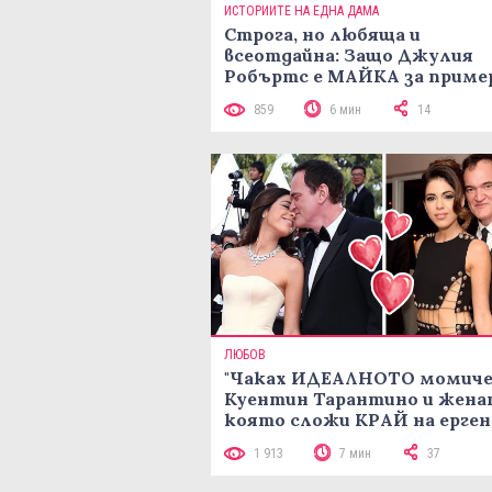
ИСТОРИИТЕ НА ЕДНА ДАМА
Строга, но любяща и
всеотдайна: Защо Джулия
Робъртс е МАЙКА за приме
859
6 мин
14
ЛЮБОВ
"Чаках ИДЕАЛНОТО момиче"
Куентин Тарантино и жена
която сложи КРАЙ на ерген
му живот
1 913
7 мин
37