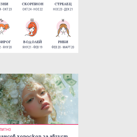
ЕЗНИ
СКОРПИОН
СТРЕЛЕЦ
 - ОКТ 23
ОКТ 24 - НОЕ 22
НОЕ 23 - ДЕК 21
ЗИРОГ
ВОДОЛЕЙ
РИБИ
 - ЯНУ 20
ЯНУ 21 - ФЕВ 19
ФЕВ 20 - МАРТ 20
ПИТНО
ансов хороскоп за август