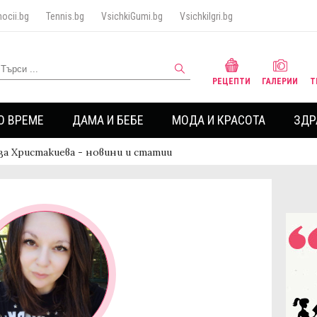
ocii.bg
Tennis.bg
VsichkiGumi.bg
VsichkiIgri.bg
РЕЦЕПТИ
ГАЛЕРИИ
Т
О ВРЕМЕ
ДАМА И БЕБЕ
МОДА И КРАСОТА
ЗДР
за Христакиева - новини и статии