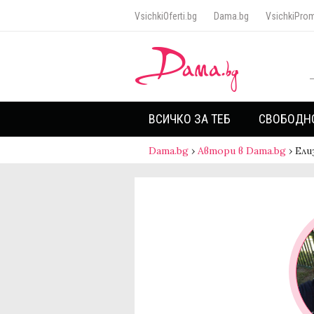
VsichkiOferti.bg
Dama.bg
VsichkiProm
ВСИЧКО ЗА ТЕБ
СВОБОДН
Dama.bg
›
Автори в Dama.bg
›
Ели