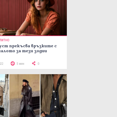
ПИТНО
уст прекъсва връзките с
алото за тези зодии
822
5 мин
0