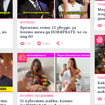
ТЕНД
Мод
мод
дам
си
ИНТЕРЕСНО
Времето лети: 13 звезди, за
, но
които няма да ПОВЯРВАТЕ, че са
над 60
763
6 мин
9
РЕЦЕ
Как
поп
нов
рец
ИСТОРИИТЕ НА ЕДНА МАМА
сти,
15 известни майки, които