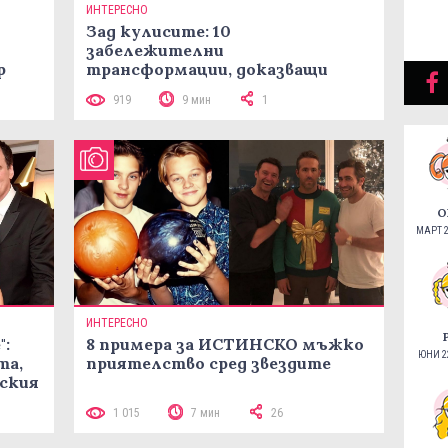
ИНТЕРЕСНО
Зад кулисите: 10
забележителни
р
трансформации, доказващи
МАГИЯТА на филмовия ГРИМ
919
9 мин
1
О
МАРТ 2
ИНТЕРЕСНО
:
8 примера за ИСТИНСКО мъжко
ЮНИ 22
та,
приятелство сред звездите
ския
1 015
7 мин
26