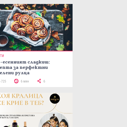
ПТИ
-есенният сладкиш:
епта за перфектни
елени рулца
6 725
6 мин
6