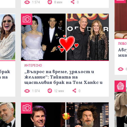
1 574
8 мин
0
ЛЮБО
Авг
мин
ИНТЕРЕСНО
брак
„Въпрос на време, зрялост и
 на
желание“: Тайната на
щастливия брак на Том Ханкс и
Рита Уилсън
1 074
12 мин
0