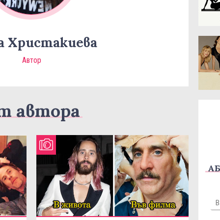
а Христакиева
Автор
т автора
АБ