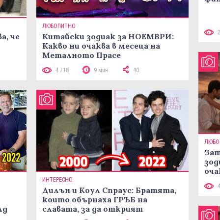
ЛЮБОПИТНО
а, че
Китайски зодиак за НОЕМВРИ:
Какво ни очаква в месеца на
Металното Прасе
4 718
9 мин
40
ЛЮБО
Зат
зод
оча
ИНТЕРЕСНО
Дилън и Коул Спраус: Братята,
които обърнаха ГРЪБ на
лд
славата, за да открият
собствения си път