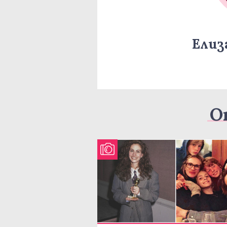
Елиз
О