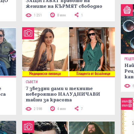
ИЩО
ЗАЩИТАВАТ правото на
жените на КЪРМЯТ свободно
1 251
8 мин
1
РЕЦЕ
Най
Рец
кан
СЪВЕТИ
е
7 звездни дами и техните
са
невероятно НАЛУДНИЧАВИ
тайни за красота
2 598
4 мин
7