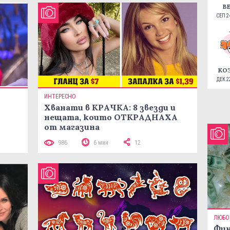
В
СЕП 24
КО
ДЕК 22
ИНТЕРЕСНО
Хванати в КРАЧКА: 8 звезди и
нещата, които ОТКРАДНАХА
от магазина
986
6 мин
12
ЛЮБО
Фин