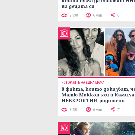
които няма да оставят Н
на децата си
2 538
6 мин
6
ИСТОРИИТЕ НА ЕДНА МАМА
8 факта, които доказват, ч
Матю Макконъхи и Камила 
НЕВЕРОЯТНИ родители
8 483
6 мин
71