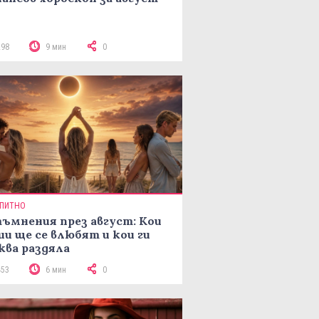
298
9 мин
0
ПИТНО
ъмнения през август: Кои
ии ще се влюбят и кои ги
ква раздяла
453
6 мин
0