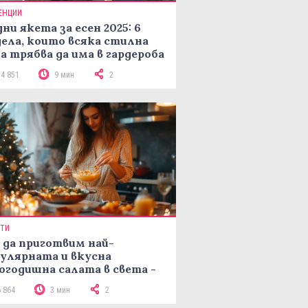
ЕНЦИИ
ни якета за есен 2025: 6
ела, които всяка стилна
а трябва да има в гардероба
14 851
9 мин
2
ПТИ
 да приготвим най-
улярната и вкусна
огодишна салата в света -
епта Мимоза
6 864
3 мин
2