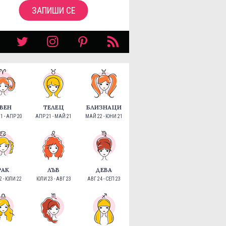
ЗАПИШИ СЕ
ВЕН
ТЕЛЕЦ
БЛИЗНАЦИ
1 - АПР 20
АПР 21 - МАЙ 21
МАЙ 22 - ЮНИ 21
РАК
ЛЪВ
ДЕВА
 - ЮЛИ 22
ЮЛИ 23 - АВГ 23
АВГ 24 - СЕП 23