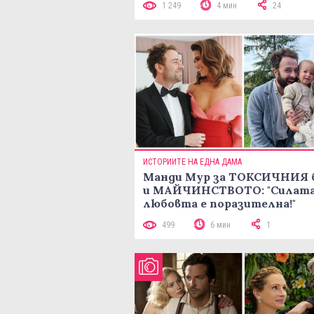
1 249
4 мин
24
ИСТОРИИТЕ НА ЕДНА ДАМА
Манди Мур за ТОКСИЧНИЯ 
и МАЙЧИНСТВОТО: "Силата
любовта е поразителна!"
499
6 мин
1